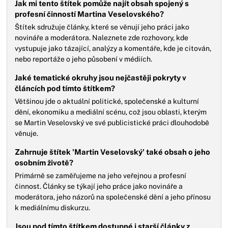
Jak mi tento štítek pomůže najít obsah spojený s
profesní činností Martina Veselovského?
Štítek sdružuje články, které se věnují jeho práci jako
novináře a moderátora. Naleznete zde rozhovory, kde
vystupuje jako tázající, analýzy a komentáře, kde je citován,
nebo reportáže o jeho působení v médiích.
Jaké tematické okruhy jsou nejčastěji pokryty v
článcích pod tímto štítkem?
Většinou jde o aktuální politické, společenské a kulturní
dění, ekonomiku a mediální scénu, což jsou oblasti, kterým
se Martin Veselovský ve své publicistické práci dlouhodobě
věnuje.
Zahrnuje štítek 'Martin Veselovský' také obsah o jeho
osobním životě?
Primárně se zaměřujeme na jeho veřejnou a profesní
činnost. Články se týkají jeho práce jako novináře a
moderátora, jeho názorů na společenské dění a jeho přínosu
k mediálnímu diskurzu.
Jsou pod tímto štítkem dostupné i starší články z