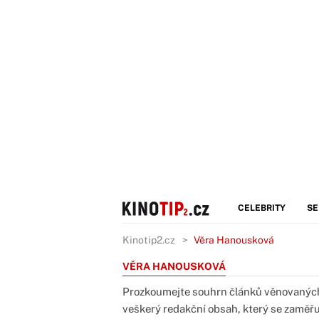
CELEBRITY
SE
Kinotip2.cz
Věra Hanousková
VĚRA HANOUSKOVÁ
Prozkoumejte souhrn článků věnovaných
veškerý redakční obsah, který se zaměřuj