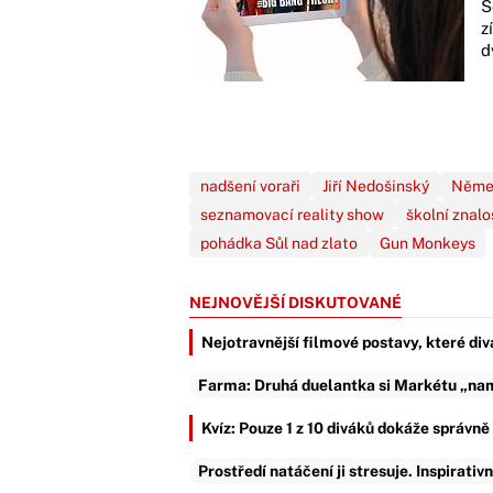
S
z
d
nadšení voraři
Jiří Nedošinský
Něme
seznamovací reality show
školní znalo
pohádka Sůl nad zlato
Gun Monkeys
NEJNOVĚJŠÍ DISKUTOVANÉ
Nejotravnější filmové postavy, které div
Farma: Druhá duelantka si Markétu „nama
Kvíz: Pouze 1 z 10 diváků dokáže správn
Prostředí natáčení ji stresuje. Inspirativ