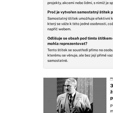
projekty, akcemi nebo lidmi, s nimiž je s
Proč je vytvořen samostatný štítek
Samostatný štítek umožňuje efektivní k
který se váže k této jedné osobnosti, co
napříč webem.
Odlišuje se obsah pod tímto štítke
mohla reprezentovat?
Tento štítek se soustředí přímo na osob
kterému se věnuje, ale bez její přímé va
samostatně.
3
ž
p
P
m