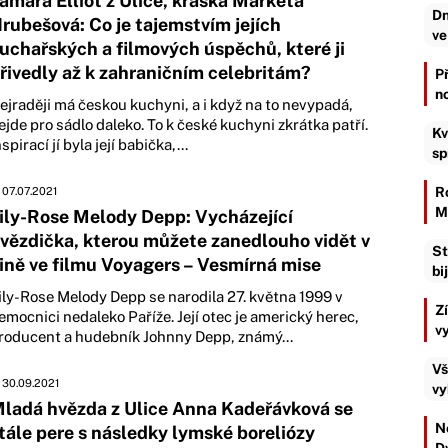
amara Elliot z Ulice, kráska Markéta
Dn
rubešová: Co je tajemstvím jejích
ve
uchařských a filmových úspěchů, které ji
řivedly až k zahraničním celebritám?
P
n
ejraději má českou kuchyni, a i když na to nevypadá,
ejde pro sádlo daleko. To k české kuchyni zkrátka patří.
Kv
nspirací jí byla její babička,...
sp
R
07.07.2021
M
ily-Rose Melody Depp: Vycházející
vězdička, kterou můžete zanedlouho vidět v
St
ině ve filmu Voyagers – Vesmírná mise
bi
ily-Rose Melody Depp se narodila 27. května 1999 v
Z
emocnici nedaleko Paříže. Její otec je americký herec,
v
roducent a hudebník Johnny Depp, známý...
Vš
30.09.2021
vy
ladá hvězda z Ulice Anna Kadeřávková se
Ne
tále pere s následky lymské boreliózy