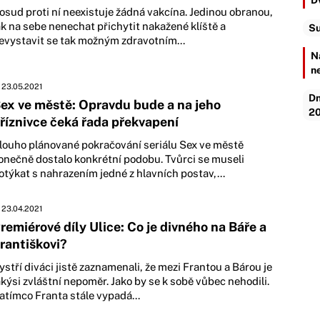
D
osud proti ní neexistuje žádná vakcína. Jedinou obranou,
ak na sebe nenechat přichytit nakažené klíště a
Su
evystavit se tak možným zdravotním...
N
n
23.05.2021
Dn
ex ve městě: Opravdu bude a na jeho
20
říznivce čeká řada překvapení
louho plánované pokračování seriálu Sex ve městě
onečně dostalo konkrétní podobu. Tvůrci se museli
otýkat s nahrazením jedné z hlavních postav,...
23.04.2021
remiérové díly Ulice: Co je divného na Báře a
rantiškovi?
ystří diváci jistě zaznamenali, že mezi Frantou a Bárou je
akýsi zvláštní nepoměr. Jako by se k sobě vůbec nehodili.
atímco Franta stále vypadá...