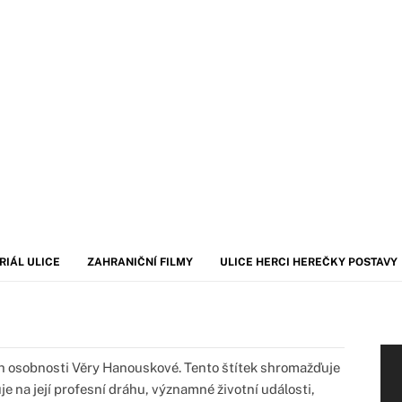
RIÁL ULICE
ZAHRANIČNÍ FILMY
ULICE HERCI HEREČKY POSTAVY
 osobnosti Věry Hanouskové. Tento štítek shromažďuje
e na její profesní dráhu, významné životní události,