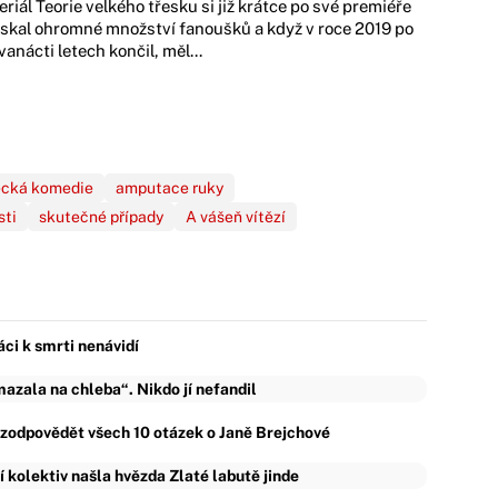
eriál Teorie velkého třesku si již krátce po své premiéře
ískal ohromné množství fanoušků a když v roce 2019 po
vanácti letech končil, měl...
cká komedie
amputace ruky
sti
skutečné případy
A vášeň vítězí
áci k smrti nenávidí
zala na chleba“. Nikdo jí nefandil
ě zodpovědět všech 10 otázek o Janě Brejchové
ní kolektiv našla hvězda Zlaté labutě jinde