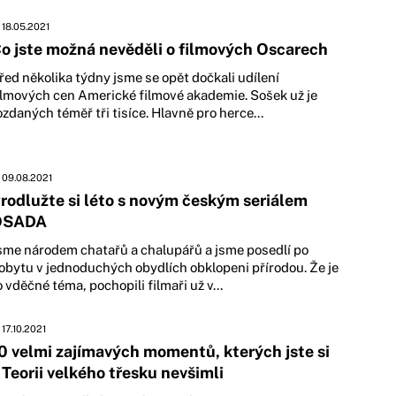
18.05.2021
o jste možná nevěděli o filmových Oscarech
řed několika týdny jsme se opět dočkali udílení
ilmových cen Americké filmové akademie. Sošek už je
ozdaných téměř tři tisíce. Hlavně pro herce...
09.08.2021
rodlužte si léto s novým českým seriálem
OSADA
sme národem chatařů a chalupářů a jsme posedlí po
obytu v jednoduchých obydlích obklopeni přírodou. Že je
o vděčné téma, pochopili filmaři už v...
17.10.2021
0 velmi zajímavých momentů, kterých jste si
 Teorii velkého třesku nevšimli