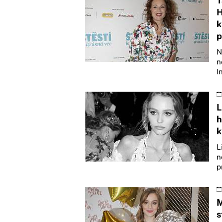
T
H
k
p
N
n
I
L
h
k
L
n
p
M
s