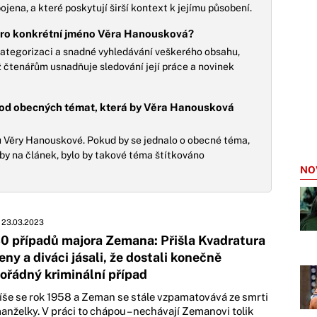
pojena, a které poskytují širší kontext k jejímu působení.
 pro konkrétní jméno Věra Hanousková?
ategorizaci a snadné vyhledávání veškerého obsahu,
ž čtenářům usnadňuje sledování její práce a novinek
m od obecných témat, která by Věra Hanousková
u Věry Hanouskové. Pokud by se jednalo o obecné téma,
zby na článek, bylo by takové téma štítkováno
NO
23.03.2023
0 případů majora Zemana: Přišla Kvadratura
eny a diváci jásali, že dostali konečně
ořádný kriminální případ
íše se rok 1958 a Zeman se stále vzpamatovává ze smrti
anželky. V práci to chápou – nechávají Zemanovi tolik