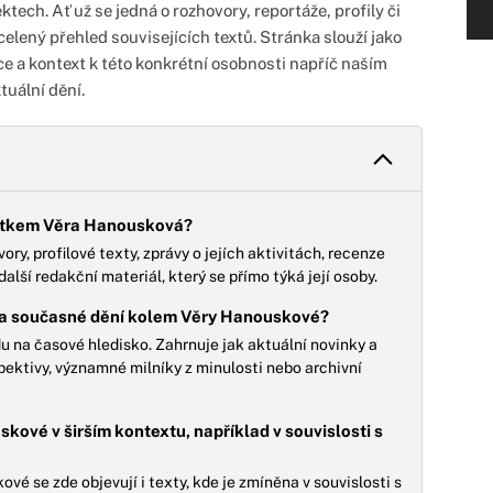
ktech. Ať už se jedná o rozhovory, reportáže, profily či
celený přehled souvisejících textů. Stránka slouží jako
ce a kontext k této konkrétní osobnosti napříč naším
tuální dění.
títkem Věra Hanousková?
ory, profilové texty, zprávy o jejích aktivitách, recenze
další redakční materiál, který se přímo týká její osoby.
 na současné dění kolem Věry Hanouskové?
u na časové hledisko. Zahrnuje jak aktuální novinky a
spektivy, významné milníky z minulosti nebo archivní
skové v širším kontextu, například v souvislosti s
é se zde objevují i texty, kde je zmíněna v souvislosti s