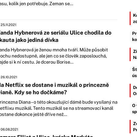
asu, kolik jen potřebuje. Zeman se...
K
z
25.11.2021
anda Hybnerová ze seriálu Ulice chodila do
Pr
kauta jako jediná dívka
ko
anda Hybnerová je ženou mnoha tváří. Může působit
Z
rochu nedostupně, ale jen co se člověk zaposlouchá,
N
ajde si k ní cestu. Je dcerou Borise...
Št
ús
26.10.2021
a Netflix se dostane i muzikál o princezně
D
ianě. Kdy se ho dočkáme?
O
rincezna Diana – o této okouzlující dámě bude vysílaný na
O 
etflixu muzikál. Tento muzikál se na streamovací kanál
sp
ostane dokonce ještě dříve než...
Z
P
06.08.2021