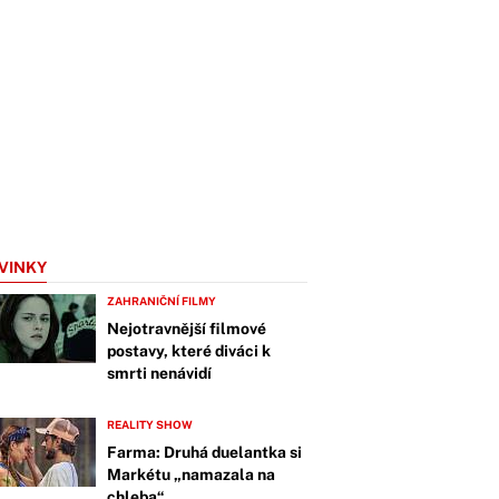
VINKY
ZAHRANIČNÍ FILMY
Nejotravnější filmové
postavy, které diváci k
smrti nenávidí
REALITY SHOW
Farma: Druhá duelantka si
Markétu „namazala na
chleba“.…