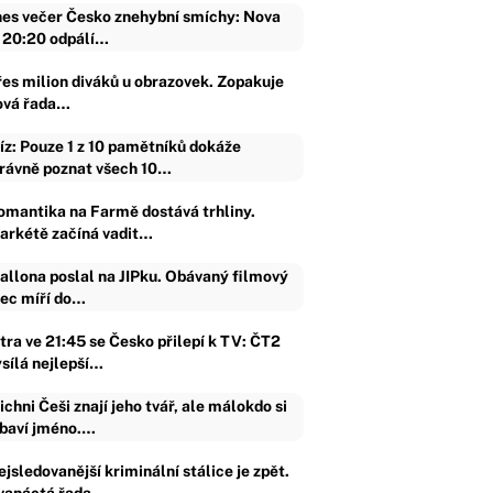
es večer Česko znehybní smíchy: Nova
 20:20 odpálí…
řes milion diváků u obrazovek. Zopakuje
ová řada…
íz: Pouze 1 z 10 pamětníků dokáže
rávně poznat všech 10…
omantika na Farmě dostává trhliny.
arkétě začíná vadit…
allona poslal na JIPku. Obávaný filmový
jec míří do…
ítra ve 21:45 se Česko přilepí k TV: ČT2
ysílá nejlepší…
ichni Češi znají jeho tvář, ale málokdo si
baví jméno.…
jsledovanější kriminální stálice je zpět.