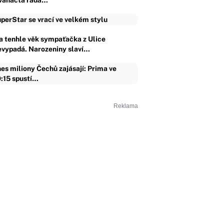
vanáctá řada…
perStar se vrací ve velkém stylu
a tenhle věk sympaťačka z Ulice
evypadá. Narozeniny slaví…
es miliony Čechů zajásají: Prima ve
:15 spustí…