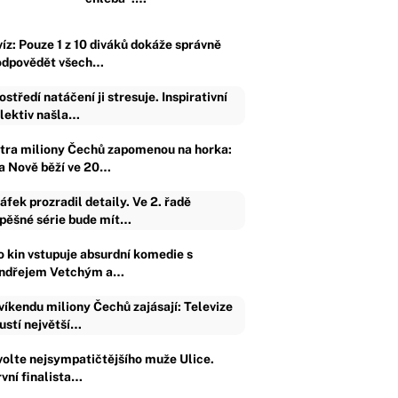
víz: Pouze 1 z 10 diváků dokáže správně
odpovědět všech…
ostředí natáčení ji stresuje. Inspirativní
lektiv našla…
ítra miliony Čechů zapomenou na horka:
a Nově běží ve 20…
áfek prozradil detaily. Ve 2. řadě
pěšné série bude mít…
o kin vstupuje absurdní komedie s
ndřejem Vetchým a…
víkendu miliony Čechů zajásají: Televize
ustí největší…
volte nejsympatičtějšího muže Ulice.
rvní finalista…