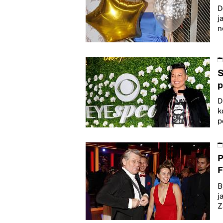
D
j
n
S
p
D
k
p
P
F
B
j
Z