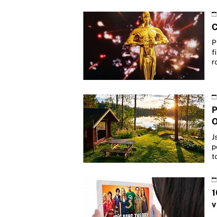
C
P
f
r
P
J
p
t
1
v