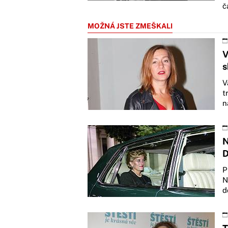
č
MOŽNÁ JSTE ZMEŠKALI
V
s
V
t
n
N
D
P
N
d