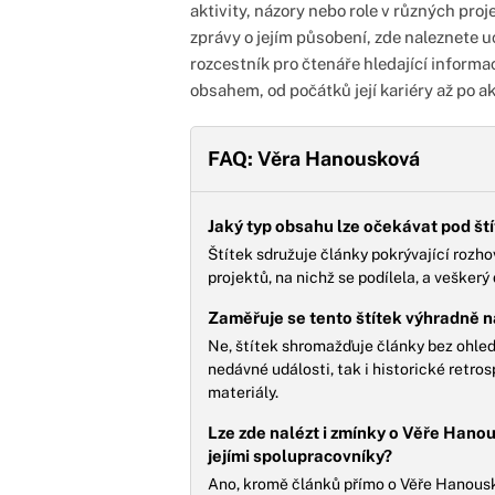
aktivity, názory nebo role v různých proje
zprávy o jejím působení, zde naleznete u
rozcestník pro čtenáře hledající informa
obsahem, od počátků její kariéry až po ak
FAQ: Věra Hanousková
Jaký typ obsahu lze očekávat pod š
Štítek sdružuje články pokrývající rozhov
projektů, na nichž se podílela, a veškerý 
Zaměřuje se tento štítek výhradně
Ne, štítek shromažďuje články bez ohled
nedávné události, tak i historické retro
materiály.
Lze zde nalézt i zmínky o Věře Hanou
jejími spolupracovníky?
Ano, kromě článků přímo o Věře Hanouskov