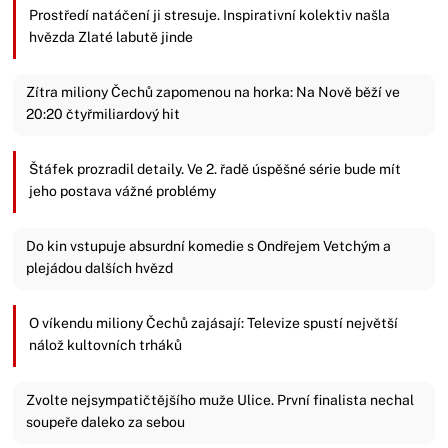
Prostředí natáčení ji stresuje. Inspirativní kolektiv našla
hvězda Zlaté labutě jinde
Zítra miliony Čechů zapomenou na horka: Na Nově běží ve
20:20 čtyřmiliardový hit
Štáfek prozradil detaily. Ve 2. řadě úspěšné série bude mít
jeho postava vážné problémy
Do kin vstupuje absurdní komedie s Ondřejem Vetchým a
plejádou dalších hvězd
O víkendu miliony Čechů zajásají: Televize spustí největší
nálož kultovních trháků
Zvolte nejsympatičtějšího muže Ulice. První finalista nechal
soupeře daleko za sebou