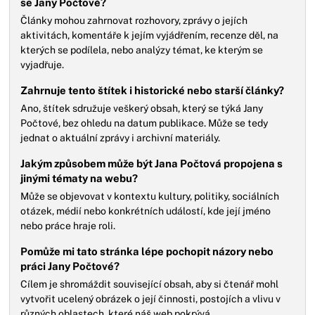
se Jany Počtové?
Články mohou zahrnovat rozhovory, zprávy o jejích
aktivitách, komentáře k jejím vyjádřením, recenze děl, na
kterých se podílela, nebo analýzy témat, ke kterým se
vyjadřuje.
Zahrnuje tento štítek i historické nebo starší články?
Ano, štítek sdružuje veškerý obsah, který se týká Jany
Počtové, bez ohledu na datum publikace. Může se tedy
jednat o aktuální zprávy i archivní materiály.
Jakým způsobem může být Jana Počtová propojena s
jinými tématy na webu?
Může se objevovat v kontextu kultury, politiky, sociálních
otázek, médií nebo konkrétních událostí, kde její jméno
nebo práce hraje roli.
Pomůže mi tato stránka lépe pochopit názory nebo
práci Jany Počtové?
Cílem je shromáždit související obsah, aby si čtenář mohl
vytvořit ucelený obrázek o její činnosti, postojích a vlivu v
různých oblastech, které náš web pokrývá.