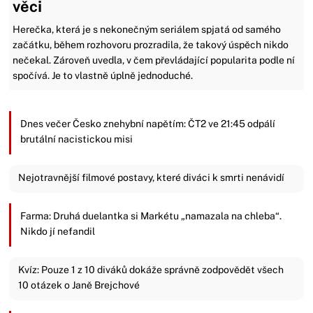
věci
Herečka, která je s nekonečným seriálem spjatá od samého
začátku, během rozhovoru prozradila, že takový úspěch nikdo
nečekal. Zároveň uvedla, v čem převládající popularita podle ní
spočívá. Je to vlastně úplně jednoduché.
Dnes večer Česko znehybní napětím: ČT2 ve 21:45 odpálí
brutální nacistickou misi
Nejotravnější filmové postavy, které diváci k smrti nenávidí
Farma: Druhá duelantka si Markétu „namazala na chleba“.
Nikdo jí nefandil
Kvíz: Pouze 1 z 10 diváků dokáže správně zodpovědět všech
10 otázek o Janě Brejchové