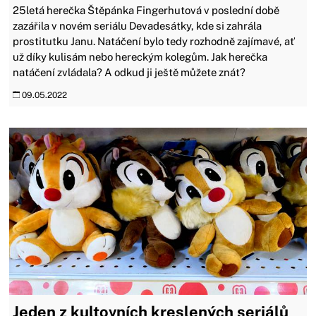
25letá herečka Štěpánka Fingerhutová v poslední době
zazářila v novém seriálu Devadesátky, kde si zahrála
prostitutku Janu. Natáčení bylo tedy rozhodně zajímavé, ať
už díky kulisám nebo hereckým kolegům. Jak herečka
natáčení zvládala? A odkud ji ještě můžete znát?
09.05.2022
Jeden z kultovních kreslených seriálů