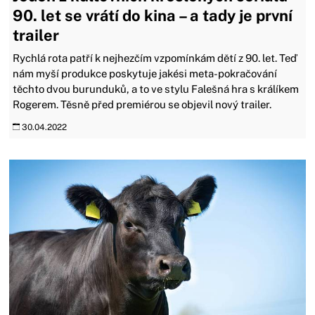
90. let se vrátí do kina – a tady je první
trailer
Rychlá rota patří k nejhezčím vzpomínkám dětí z 90. let. Teď
nám myší produkce poskytuje jakési meta-pokračování
těchto dvou burunduků, a to ve stylu Falešná hra s králíkem
Rogerem. Těsně před premiérou se objevil nový trailer.
30.04.2022