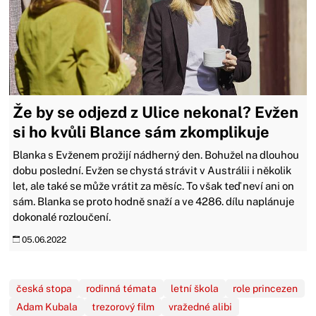
Že by se odjezd z Ulice nekonal? Evžen
si ho kvůli Blance sám zkomplikuje
Blanka s Evženem prožijí nádherný den. Bohužel na dlouhou
dobu poslední. Evžen se chystá strávit v Austrálii i několik
let, ale také se může vrátit za měsíc. To však teď neví ani on
sám. Blanka se proto hodně snaží a ve 4286. dílu naplánuje
dokonalé rozloučení.
05.06.2022
česká stopa
rodinná témata
letní škola
role princezen
Adam Kubala
trezorový film
vražedné alibi