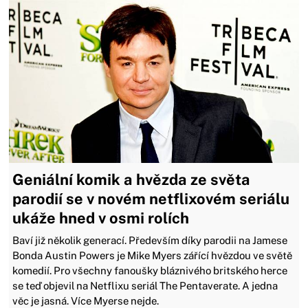
Geniální komik a hvězda ze světa
parodií se v novém netflixovém seriálu
ukáže hned v osmi rolích
Baví již několik generací. Především díky parodii na Jamese
Bonda Austin Powers je Mike Myers zářící hvězdou ve světě
komedií. Pro všechny fanoušky bláznivého britského herce
se teď objevil na Netflixu seriál The Pentaverate. A jedna
věc je jasná. Více Myerse nejde.