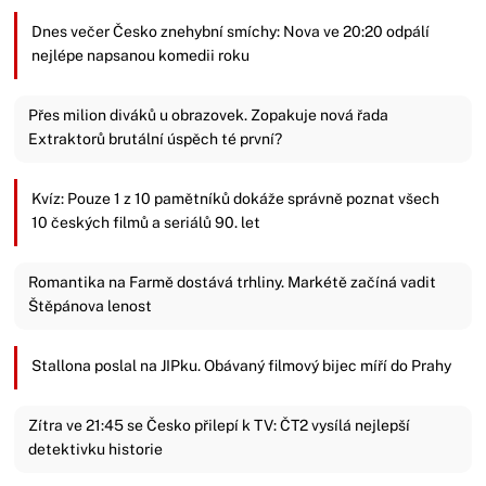
Dnes večer Česko znehybní smíchy: Nova ve 20:20 odpálí
nejlépe napsanou komedii roku
Přes milion diváků u obrazovek. Zopakuje nová řada
Extraktorů brutální úspěch té první?
Kvíz: Pouze 1 z 10 pamětníků dokáže správně poznat všech
10 českých filmů a seriálů 90. let
Romantika na Farmě dostává trhliny. Markétě začíná vadit
Štěpánova lenost
Stallona poslal na JIPku. Obávaný filmový bijec míří do Prahy
Zítra ve 21:45 se Česko přilepí k TV: ČT2 vysílá nejlepší
detektivku historie