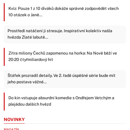
Kvíz: Pouze 1 z 10 diváků dokáže správně zodpovědět všech
10 otázek o Janě…
Prostředí natáčení ji stresuje. Inspirativní kolektiv našla
hvězda Zlaté labutě…
Zítra miliony Čechů zapomenou na horka: Na Nově běží ve
20:20 čtyřmiliardový hit
Štáfek prozradil detaily. Ve 2. řadě úspěšné série bude mít
jeho postava vážné…
Do kin vstupuje absurdní komedie s Ondřejem Vetchým a
plejádou dalších hvězd
NOVINKY
MAGAZÍN