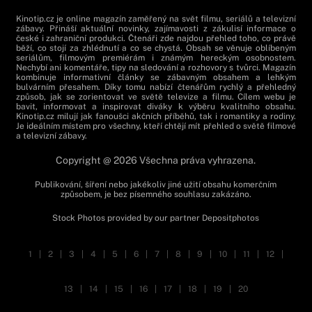
Kinotip.cz je online magazín zaměřený na svět filmu, seriálů a televizní
zábavy. Přináší aktuální novinky, zajímavosti z zákulisí informace o
české i zahraniční produkci. Čtenáři zde najdou přehled toho, co právě
běží, co stojí za zhlédnutí a co se chystá. Obsah se věnuje oblíbeným
seriálům, filmovým premiérám i známým hereckým osobnostem.
Nechybí ani komentáře, tipy na sledování a rozhovory s tvůrci. Magazín
kombinuje informativní články se zábavným obsahem a lehkým
bulvárním přesahem. Díky tomu nabízí čtenářům rychlý a přehledný
způsob, jak se zorientovat ve světě televize a filmu. Cílem webu je
bavit, informovat a inspirovat diváky k výběru kvalitního obsahu.
Kinotip.cz milují jak fanoušci akčních příběhů, tak i romantiky a rodiny.
Je ideálním místem pro všechny, kteří chtějí mít přehled o světě filmové
a televizní zábavy.
Copyright @ 2026 Všechna práva vyhrazena.
Publikování, šíření nebo jakékoliv jiné užití obsahu komerčním
způsobem, je bez písemného souhlasu zakázáno.
Stock Photos provided by our partner
Depositphotos
1
|
2
|
3
|
4
|
5
|
6
|
7
|
8
|
9
|
10
|
11
|
12
|
13
|
14
|
15
|
16
|
17
|
18
|
19
|
20