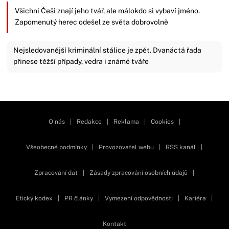
Všichni Češi znají jeho tvář, ale málokdo si vybaví jméno.
Zapomenutý herec odešel ze světa dobrovolně
Nejsledovanější kriminální stálice je zpět. Dvanáctá řada
přinese těžší případy, vedra i známé tváře
Zavřít reklamu
O nás
|
Redakce
|
Reklama
|
Cookies
|
Všeobecné podmínky
|
Provozovatel webu
|
RSS kanál
|
Zpracování dat
|
Zásady zpracování osobních údajů
|
Etický kodex
|
PR články
|
Vymezení odpovědnosti
|
Kariéra
|
Kontakt