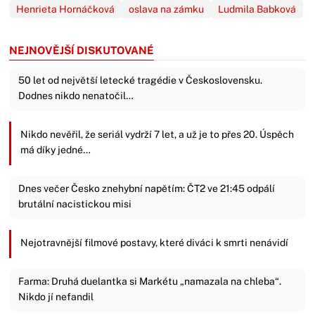
Henrieta Hornáčková
oslava na zámku
Ludmila Babková
NEJNOVĚJŠÍ DISKUTOVANÉ
50 let od největší letecké tragédie v Československu.
Dodnes nikdo nenatočil…
Nikdo nevěřil, že seriál vydrží 7 let, a už je to přes 20. Úspěch
má díky jedné…
Dnes večer Česko znehybní napětím: ČT2 ve 21:45 odpálí
brutální nacistickou misi
Nejotravnější filmové postavy, které diváci k smrti nenávidí
Farma: Druhá duelantka si Markétu „namazala na chleba“.
Nikdo jí nefandil