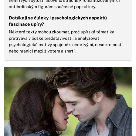
nemrtvých bytostí lidového strachu k romantizovaným či
antihrdinským figurám současné popkultury.
Dotýkají se články i psychologických aspektů
fascinace upíry?
Některé texty mohou zkoumat, proč upírská tématika
přetrvává v lidské představivosti, a analyzovat
psychologické motivy spojené s nemrtvými, nesmrtelností
nebo hranicí mezi životem a smrtí.