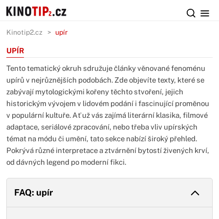
Kinotip2.cz
upír
UPÍR
Tento tematický okruh sdružuje články věnované fenoménu
upírů v nejrůznějších podobách. Zde objevíte texty, které se
zabývají mytologickými kořeny těchto stvoření, jejich
historickým vývojem v lidovém podání i fascinující proměnou
v populární kultuře. Ať už vás zajímá literární klasika, filmové
adaptace, seriálové zpracování, nebo třeba vliv upírských
témat na módu či umění, tato sekce nabízí široký přehled.
Pokrývá různé interpretace a ztvárnění bytostí živených krví,
od dávných legend po moderní fikci.
FAQ: upír