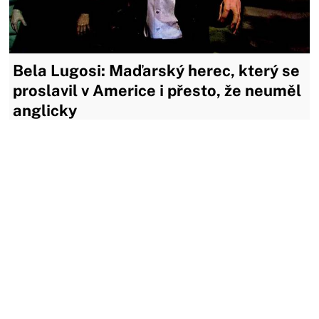
Bela Lugosi: Maďarský herec, který se
proslavil v Americe i přesto, že neuměl
anglicky
Znalci starších hororových filmů si určitě vybaví Belu
Lugosiho. Herec, jenž se narodil 20. října 1882, se světově
proslavil především jako Hrabě Dracula ve filmu z roku 1931.
Lugosi se stal kultovním hercem z následujících důvodů.
18.08.2021