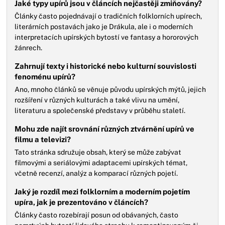
Jaké typy upírů jsou v článcích nejčastěji zmiňovány?
Články často pojednávají o tradičních folklorních upírech,
literárních postavách jako je Drákula, ale i o moderních
interpretacích upírských bytostí ve fantasy a hororových
žánrech.
Zahrnují texty i historické nebo kulturní souvislosti
fenoménu upírů?
Ano, mnoho článků se věnuje původu upírských mýtů, jejich
rozšíření v různých kulturách a také vlivu na umění,
literaturu a společenské představy v průběhu staletí.
Mohu zde najít srovnání různých ztvárnění upírů ve
filmu a televizi?
Tato stránka sdružuje obsah, který se může zabývat
filmovými a seriálovými adaptacemi upírských témat,
včetně recenzí, analýz a komparací různých pojetí.
Jaký je rozdíl mezi folklorním a moderním pojetím
upíra, jak je prezentováno v článcích?
Články často rozebírají posun od obávaných, často