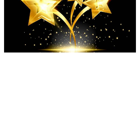
Známe vítěze Cen české filmové
kritiky 2020
Každoroční předávání cen sdružení českých filmových
kritiků proběhlo 6. února v Divadle Archa. Přímým přenosem
na ČT1 provázeli Světlana Witowská a Ondřej Cihlář. Které
české novinky si odnesly cenu?
13.02.2021