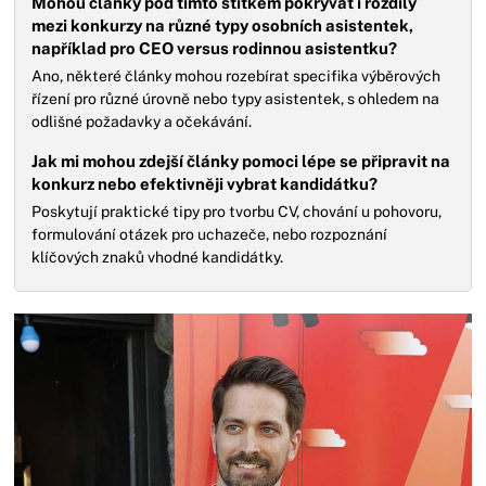
Mohou články pod tímto štítkem pokrývat i rozdíly
mezi konkurzy na různé typy osobních asistentek,
například pro CEO versus rodinnou asistentku?
Ano, některé články mohou rozebírat specifika výběrových
řízení pro různé úrovně nebo typy asistentek, s ohledem na
odlišné požadavky a očekávání.
Jak mi mohou zdejší články pomoci lépe se připravit na
konkurz nebo efektivněji vybrat kandidátku?
Poskytují praktické tipy pro tvorbu CV, chování u pohovoru,
formulování otázek pro uchazeče, nebo rozpoznání
klíčových znaků vhodné kandidátky.