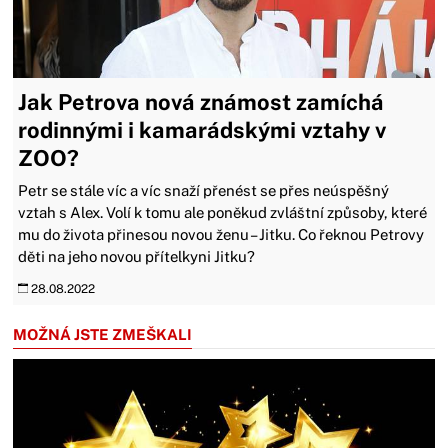
Jak Petrova nová známost zamíchá
rodinnými i kamarádskými vztahy v
ZOO?
Petr se stále víc a víc snaží přenést se přes neúspěšný
vztah s Alex. Volí k tomu ale poněkud zvláštní způsoby, které
mu do života přinesou novou ženu – Jitku. Co řeknou Petrovy
děti na jeho novou přítelkyni Jitku?
28.08.2022
MOŽNÁ JSTE ZMEŠKALI