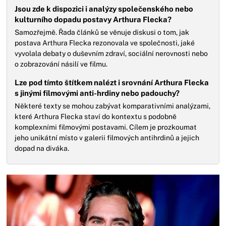
Jsou zde k dispozici i analýzy společenského nebo
kulturního dopadu postavy Arthura Flecka?
Samozřejmě. Řada článků se věnuje diskusi o tom, jak
postava Arthura Flecka rezonovala ve společnosti, jaké
vyvolala debaty o duševním zdraví, sociální nerovnosti nebo
o zobrazování násilí ve filmu.
Lze pod tímto štítkem nalézt i srovnání Arthura Flecka
s jinými filmovými anti-hrdiny nebo padouchy?
Některé texty se mohou zabývat komparativními analýzami,
které Arthura Flecka staví do kontextu s podobně
komplexními filmovými postavami. Cílem je prozkoumat
jeho unikátní místo v galerii filmových antihrdinů a jejich
dopad na diváka.