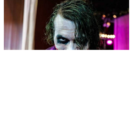
Nejslavnější padouši z filmů a seriálů.
Znáte je všechny
Nejlepším relaxem po dlouhém náročném dni může být
nějaký pěkný film. Někdo dává přednost romantice, někdo
se zase rád odreaguje zvýšenou hladinou adrenalinu.
Podívejte se na nejslavnější záporáky a padouchy ve filmech
a seriálech. Možná vás to inspiruje k tomu, si nějaký...