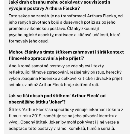
Jaký druh obsahu mohu očekávat v souvislosti s
vývojem postavy Arthura Flecka?
Tato sekce se zaměřuje na transformaci Arthura Flecka, od
jeho raných životních bojů a duševních potíží až po jeho
proměnu v ikonickou postavu. Články zkoumají
psychologické aspekty, motivace a klíčové události, které
formovaly jeho osud.
Mohou články s tímto štítkem zahrnovat i širší kontext
filmového zpracování a jeho přijetí?
Ano, kromě samotné postavy se zde objeví i texty
reflektující filmové zpracování, režisérský přístup, herecký
výkon Joaquina Phoenixe a celkové kritické i divácké přijetí
snímku, v němž Arthur Fleck hraje ústřední roli.
Jak se liší obsah pod štítkem 'Arthur Fleck' od
obecnějšího štítku 'Joker'?
Štítek 'Arthur Fleck' se specificky věnuje inkarnaci Jokera z
filmu z roku 2019, zaměřuje se na jeho původní identitu a
vývoj. Obecný štítek 'Joker' by mohl pokrývat i jiné verze a
adaptace této postavy v rámci komiksů, filmů a seriálů.