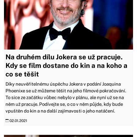
Na druhém dílu Jokera se už pracuje.
Kdy se film dostane do kin a na koho a
co se těšit
Díky neuvěřitelnému úspěchu Jokera v podání Joaquina
Phoenixe se už můžeme těšit na jeho filmové pokračování.
To sice ze začátku vůbec nebylo v plánu, ale nyní už se na
něm už pracuje. Podívejte se, o co v něm půjde, kdy bude
vpuštěn do kin a na další zajímavosti o jeho natáčení.
02.01.2021