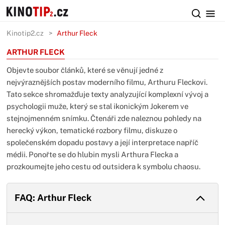
Kinotip2.cz
Arthur Fleck
ARTHUR FLECK
Objevte soubor článků, které se věnují jedné z
nejvýraznějších postav moderního filmu, Arthuru Fleckovi.
Tato sekce shromažďuje texty analyzující komplexní vývoj a
psychologii muže, který se stal ikonickým Jokerem ve
stejnojmenném snímku. Čtenáři zde naleznou pohledy na
herecký výkon, tematické rozbory filmu, diskuze o
společenském dopadu postavy a její interpretace napříč
médii. Ponořte se do hlubin mysli Arthura Flecka a
prozkoumejte jeho cestu od outsidera k symbolu chaosu.
FAQ: Arthur Fleck