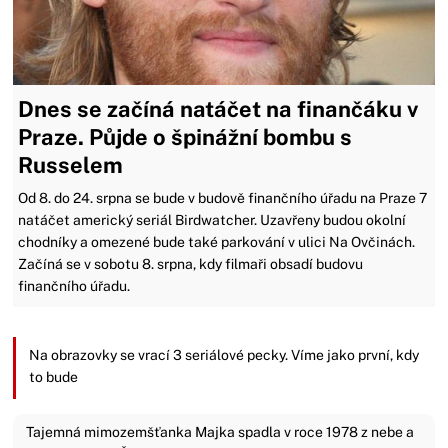
Dnes se začíná natáčet na finančáku v
Praze. Půjde o špinážní bombu s
Russelem
Od 8. do 24. srpna se bude v budově finančního úřadu na Praze 7
natáčet americký seriál Birdwatcher. Uzavřeny budou okolní
chodníky a omezené bude také parkování v ulici Na Ovčinách.
Začíná se v sobotu 8. srpna, kdy filmaři obsadí budovu
finančního úřadu.
Na obrazovky se vrací 3 seriálové pecky. Víme jako první, kdy
to bude
Tajemná mimozemšťanka Majka spadla v roce 1978 z nebe a