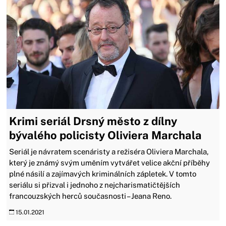
Krimi seriál Drsný město z dílny
bývalého policisty Oliviera Marchala
Seriál je návratem scenáristy a režiséra Oliviera Marchala,
který je známý svým uměním vytvářet velice akční příběhy
plné násilí a zajímavých kriminálních zápletek. V tomto
seriálu si přizval i jednoho z nejcharismatičtějších
francouzských herců současnosti – Jeana Reno.
15.01.2021