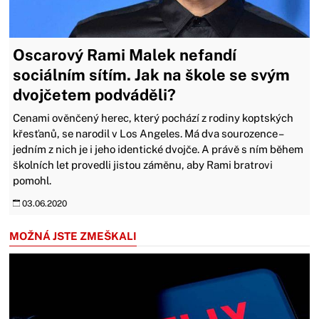
Oscarový Rami Malek nefandí
sociálním sítím. Jak na škole se svým
dvojčetem podváděli?
Cenami ověnčený herec, který pochází z rodiny koptských
křesťanů, se narodil v Los Angeles. Má dva sourozence –
jedním z nich je i jeho identické dvojče. A právě s ním během
školních let provedli jistou záměnu, aby Rami bratrovi
pomohl.
03.06.2020
MOŽNÁ JSTE ZMEŠKALI