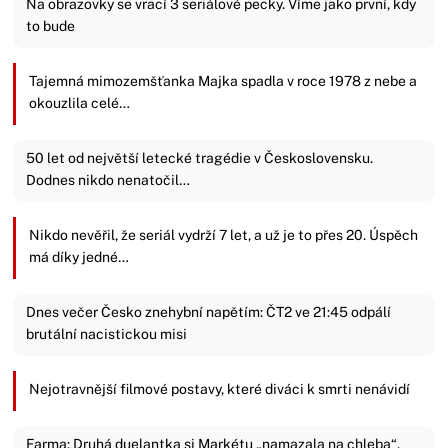
Na obrazovky se vrací 3 seriálové pecky. Víme jako první, kdy
to bude
Tajemná mimozemšťanka Majka spadla v roce 1978 z nebe a
okouzlila celé…
50 let od největší letecké tragédie v Československu.
Dodnes nikdo nenatočil…
Nikdo nevěřil, že seriál vydrží 7 let, a už je to přes 20. Úspěch
má díky jedné…
Dnes večer Česko znehybní napětím: ČT2 ve 21:45 odpálí
brutální nacistickou misi
Nejotravnější filmové postavy, které diváci k smrti nenávidí
Farma: Druhá duelantka si Markétu „namazala na chleba“.