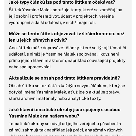
Jaké typy článků lze pod tímto štítkem očekávat?
Štítek Yasmine Malek sdružuje texty, které se zaměřují na
její osobní i profesní život, účast v projektech, veřejná
vystoupení a další události, v nichž hraje roli.
Může se tento štítek objevovat i v širším kontextu než
jen u jejích přímých aktivit?
Ano, štítek může doprovázet články, které se týkají témat či
událostí, s nimiž je Yasmine Malek spojována, i když není
přímo jejich hlavním aktérem, například související projekty
nebo spolupracovníci.
Aktualizuje se obsah pod tímto štítkem pravidelně?
Obsah štítku se rozrůstá s každým novým článkem, který se
dotýká jména Yasmine Malek, ať už jde o aktuální zprávy,
starší archivní materiály nebo analytické texty.
Jaké hlavní tematické okruhy jsou spojeny s osobou
Yasmine Malek na našem webu?
Tematické okruhy se odvíjí od jejího veřejného působení a
zájmů, zahrnují tak například její práci, angažmá v různých