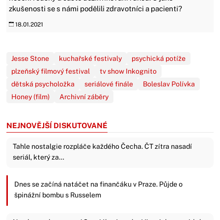
zkušenosti se s námi podělili zdravotníci a pacienti?
18.01.2021
Jesse Stone
kuchařské festivaly
psychická potíže
plzeňský filmový festival
tv show Inkognito
dětská psycholožka
seriálové finále
Boleslav Polívka
Honey (film)
Archivní záběry
NEJNOVĚJŠÍ DISKUTOVANÉ
Tahle nostalgie rozpláče každého Čecha. ČT zítra nasadí
seriál, který za…
Dnes se začíná natáčet na finančáku v Praze. Půjde o
špinážní bombu s Russelem