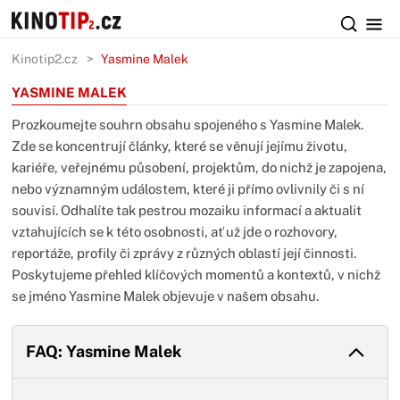
Kinotip2.cz
Yasmine Malek
YASMINE MALEK
Prozkoumejte souhrn obsahu spojeného s Yasmine Malek.
Zde se koncentrují články, které se věnují jejímu životu,
kariéře, veřejnému působení, projektům, do nichž je zapojena,
nebo významným událostem, které ji přímo ovlivnily či s ní
souvisí. Odhalíte tak pestrou mozaiku informací a aktualit
vztahujících se k této osobnosti, ať už jde o rozhovory,
reportáže, profily či zprávy z různých oblastí její činnosti.
Poskytujeme přehled klíčových momentů a kontextů, v nichž
se jméno Yasmine Malek objevuje v našem obsahu.
FAQ: Yasmine Malek