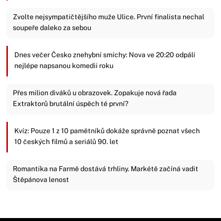
Zvolte nejsympatičtějšího muže Ulice. První finalista nechal
soupeře daleko za sebou
Dnes večer Česko znehybní smíchy: Nova ve 20:20 odpálí
nejlépe napsanou komedii roku
Přes milion diváků u obrazovek. Zopakuje nová řada
Extraktorů brutální úspěch té první?
Kvíz: Pouze 1 z 10 pamětníků dokáže správně poznat všech
10 českých filmů a seriálů 90. let
Romantika na Farmě dostává trhliny. Markétě začíná vadit
Štěpánova lenost
Zavřít reklamu