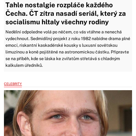
Tahle nostalgie rozpláče každého
Čecha. ČT zítra nasadí seriál, který za
socialismu hltaly všechny rodiny
Nedělní odpoledne volá po něčem, co vás vtáhne a nenechá
vydechnout. Sedmidílný projekt z roku 1982 nabídne drama plné
emocí, riskantní kaskadérské kousky s luxusní sovětskou
limuzínou a koně pojištěné na astronomickou částku. Připravte
se na příběh, kde se láska ke zvířatům střetává s chladným
kalkulem úředníků.
CELEBRITY