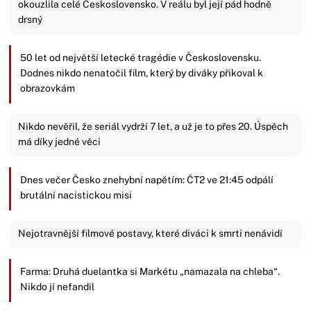
okouzlila celé Československo. V reálu byl její pád hodně
drsný
50 let od největší letecké tragédie v Československu.
Dodnes nikdo nenatočil film, který by diváky přikoval k
obrazovkám
Nikdo nevěřil, že seriál vydrží 7 let, a už je to přes 20. Úspěch
má díky jedné věci
Dnes večer Česko znehybní napětím: ČT2 ve 21:45 odpálí
brutální nacistickou misi
Nejotravnější filmové postavy, které diváci k smrti nenávidí
Farma: Druhá duelantka si Markétu „namazala na chleba“.
Nikdo jí nefandil