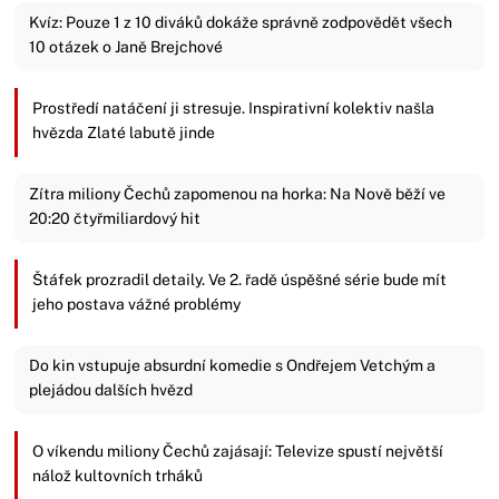
Kvíz: Pouze 1 z 10 diváků dokáže správně zodpovědět všech
10 otázek o Janě Brejchové
Prostředí natáčení ji stresuje. Inspirativní kolektiv našla
hvězda Zlaté labutě jinde
Zítra miliony Čechů zapomenou na horka: Na Nově běží ve
20:20 čtyřmiliardový hit
Štáfek prozradil detaily. Ve 2. řadě úspěšné série bude mít
jeho postava vážné problémy
Do kin vstupuje absurdní komedie s Ondřejem Vetchým a
plejádou dalších hvězd
O víkendu miliony Čechů zajásají: Televize spustí největší
nálož kultovních trháků