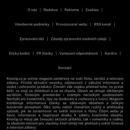
O nás
|
Redakce
|
Reklama
|
Cookies
|
Všeobecné podmínky
|
Provozovatel webu
|
RSS kanál
|
Zpracování dat
|
Zásady zpracování osobních údajů
|
Etický kodex
|
PR články
|
Vymezení odpovědnosti
|
Kariéra
|
Kontakt
Kinotip.cz je online magazín zaměřený na svět filmu, seriálů a televizní
zábavy. Přináší aktuální novinky, zajímavosti z zákulisí informace o
české i zahraniční produkci. Čtenáři zde najdou přehled toho, co právě
běží, co stojí za zhlédnutí a co se chystá. Obsah se věnuje oblíbeným
seriálům, filmovým premiérám i známým hereckým osobnostem.
Nechybí ani komentáře, tipy na sledování a rozhovory s tvůrci. Magazín
kombinuje informativní články se zábavným obsahem a lehkým
bulvárním přesahem. Díky tomu nabízí čtenářům rychlý a přehledný
způsob, jak se zorientovat ve světě televize a filmu. Cílem webu je
bavit, informovat a inspirovat diváky k výběru kvalitního obsahu.
Kinotip.cz milují jak fanoušci akčních příběhů, tak i romantiky a rodiny.
Je ideálním místem pro všechny, kteří chtějí mít přehled o světě filmové
a televizní zábavy.