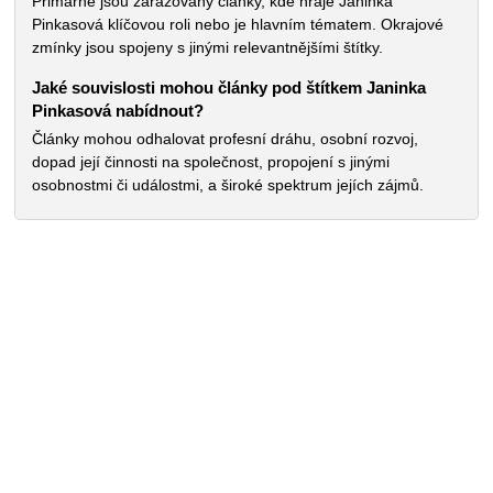
Primárně jsou zařazovány články, kde hraje Janinka
Pinkasová klíčovou roli nebo je hlavním tématem. Okrajové
zmínky jsou spojeny s jinými relevantnějšími štítky.
Jaké souvislosti mohou články pod štítkem Janinka
Pinkasová nabídnout?
Články mohou odhalovat profesní dráhu, osobní rozvoj,
dopad její činnosti na společnost, propojení s jinými
osobnostmi či událostmi, a široké spektrum jejích zájmů.