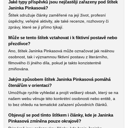
Jaké typy příspěvků jsou nejčastěji zařazeny pod štítek
Janinka Pinkasová?
Štítek sdružuje články zaměřené na její život, profesní
úspěchy, veřejné aktivity, ale také recenze, rozhovory či
zprávy, které se jí přímo týkají.
Může se tento štítek vztahovat i k fiktivní postavě
nebo přezdívce?
Ano, štítek Janinka Pinkasová může označovat jak reálnou
osobnost, tak i významnou fiktivní postavu z literárního,
filmového či jiného díla, pokud je takto konzistentně
zmiňována.
Jakým způsobem štítek Janinka Pinkasová pomáhá
čtenářům v orientaci?
Umožňuje rychle vyhledat a projít veškerý obsah, který se na
našem webu věnuje této konkrétní osobnosti nebo entitě, a
to bez ohledu na tematické zařazení původních článků.
Objevují se pod tímto štítkem i články, kde je Janinka
Pinkasová zmíněna pouze okrajově?