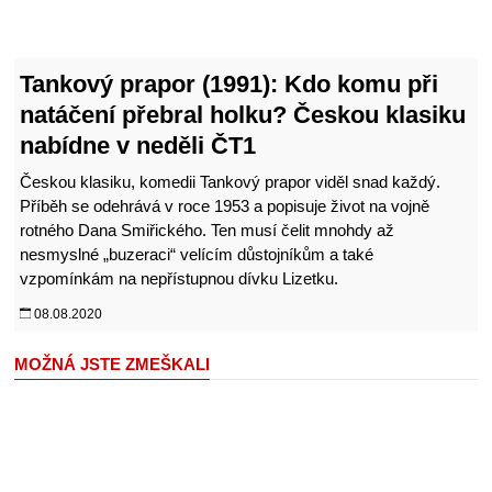
Tankový prapor (1991): Kdo komu při
natáčení přebral holku? Českou
klasiku nabídne v neděli ČT1
Českou klasiku, komedii Tankový prapor viděl snad každý.
Příběh se odehrává v roce 1953 a popisuje život na vojně
rotného Dana Smiřického. Ten musí čelit mnohdy až
nesmyslné „buzeraci“ velícím důstojníkům a také
vzpomínkám na nepřístupnou dívku Lizetku.
08.08.2020
MOŽNÁ JSTE ZMEŠKALI