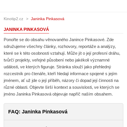
Kinotip2.cz
Janinka Pinkasová
JANINKA PINKASOVÁ
Ponořte se do obsahu věnovaného Janince Pinkasové. Zde
sdružujeme všechny články, rozhovory, reportáže a analýzy,
které se k této osobnosti vztahují. Může jít o její profesní
dráhu, tvůrčí projekty, veřejné působení nebo jakékoli
významné události, ve kterých figuruje. Stránka slouží jako
přehledný rozcestník pro čtenáře, kteří hledají informace
spojené s jejím jménem, ať už jde o její příběh, názory či dopad
její činnosti na různé oblasti. Objevte širší kontext a
souvislosti, ve kterých se jméno Janinka Pinkasová objevuje
napříč naším obsahem.
FAQ: Janinka Pinkasová