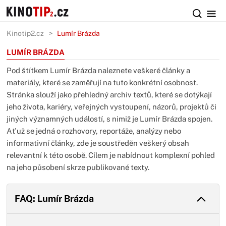
Kinotip2.cz
Lumír Brázda
LUMÍR BRÁZDA
Pod štítkem Lumír Brázda naleznete veškeré články a
materiály, které se zaměřují na tuto konkrétní osobnost.
Stránka slouží jako přehledný archiv textů, které se dotýkají
jeho života, kariéry, veřejných vystoupení, názorů, projektů či
jiných významných událostí, s nimiž je Lumír Brázda spojen.
Ať už se jedná o rozhovory, reportáže, analýzy nebo
informativní články, zde je soustředěn veškerý obsah
relevantní k této osobě. Cílem je nabídnout komplexní pohled
na jeho působení skrze publikované texty.
FAQ: Lumír Brázda