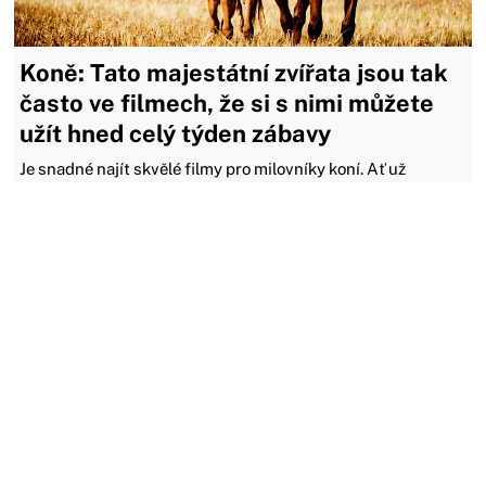
Koně: Tato majestátní zvířata jsou tak
často ve filmech, že si s nimi můžete
užít hned celý týden zábavy
Je snadné najít skvělé filmy pro milovníky koní. Ať už
dobrodružství na koních, jejich výcvik a využívání, oblíbené
klasiky, velkorozpočtové akční filmy a eposy anebo dokonce
snímky o koňských dostizích: Málo jich opravdu není a zde
následuje obsáhlý seznam těch nejlepších.
19.06.2022