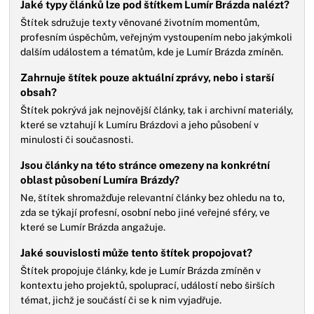
Jaké typy článků lze pod štítkem Lumír Brázda nalézt?
Štítek sdružuje texty věnované životním momentům,
profesním úspěchům, veřejným vystoupením nebo jakýmkoli
dalším událostem a tématům, kde je Lumír Brázda zmíněn.
Zahrnuje štítek pouze aktuální zprávy, nebo i starší
obsah?
Štítek pokrývá jak nejnovější články, tak i archivní materiály,
které se vztahují k Lumíru Brázdovi a jeho působení v
minulosti či současnosti.
Jsou články na této stránce omezeny na konkrétní
oblast působení Lumíra Brázdy?
Ne, štítek shromažďuje relevantní články bez ohledu na to,
zda se týkají profesní, osobní nebo jiné veřejné sféry, ve
které se Lumír Brázda angažuje.
Jaké souvislosti může tento štítek propojovat?
Štítek propojuje články, kde je Lumír Brázda zmíněn v
kontextu jeho projektů, spoluprací, událostí nebo širších
témat, jichž je součástí či se k nim vyjadřuje.