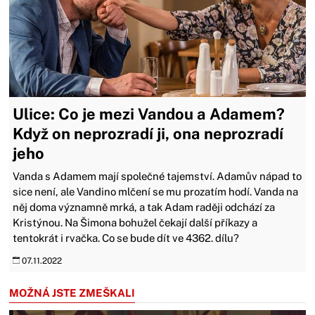
Ulice: Co je mezi Vandou a Adamem?
Když on neprozradí ji, ona neprozradí
jeho
Vanda s Adamem mají společné tajemství. Adamův nápad to
sice není, ale Vandino mlčení se mu prozatím hodí. Vanda na
něj doma významně mrká, a tak Adam raději odchází za
Kristýnou. Na Šimona bohužel čekají další příkazy a
tentokrát i rvačka. Co se bude dít ve 4362. dílu?
07.11.2022
MOŽNÁ JSTE ZMEŠKALI