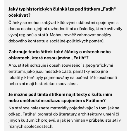
Jaký typ historických článků lze pod štítkem „Fatih“
očekávat?
Články se mohou zabývat klíčovými událostmi spojenými s
danou osobou, jejími rozhodnutími a důsledky, které ovlivnily
vývoj regionů a států. Mohou rovněž zahrnovat analýzy
dobového kontextu a sociálně-politických poměrů.
Zahrnuje tento štítek také články o místech nebo
oblastech, které nesou jméno „Fatih“?
Ano, štítek sdružuje i obsah související s geografickými
entitami, jako jsou městské části, památky nebo jiné
lokality, které byly pojmenovány na počest této osobnosti
nebo s ní mají historickou souvislost.
Je možné pod tímto štítkem najít texty o kulturním
nebo uměleckém odkazu spojeném s Fatihem?
Na stránce naleznete materiály pojednávající o tom, jak se
odkaz „Fatiha“ promítá do literatury, architektury, umění či
jiných kulturních projevů, a jak je vnímán v průběhu staletí v
různých společnostech.