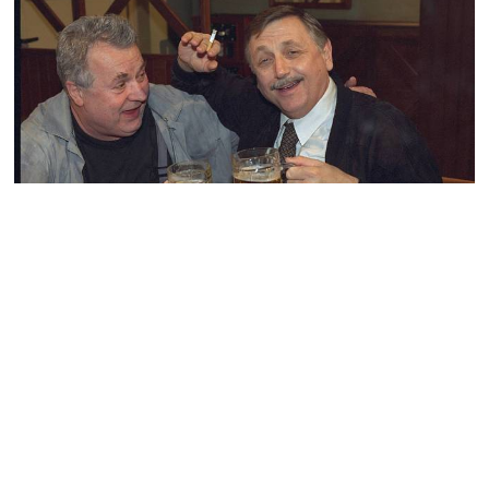
Seriál Hospoda: Zajímavosti o vzniku a
natáčení oblíbeného seriálu
Natáčení seriálu Hospoda je spojeno s mnoha zajímavostmi.
Kuriozitou například je, že navzdory rozšířenému
přesvědčení herci při natáčení seriálu skutečně pili pivo.
17.07.2023