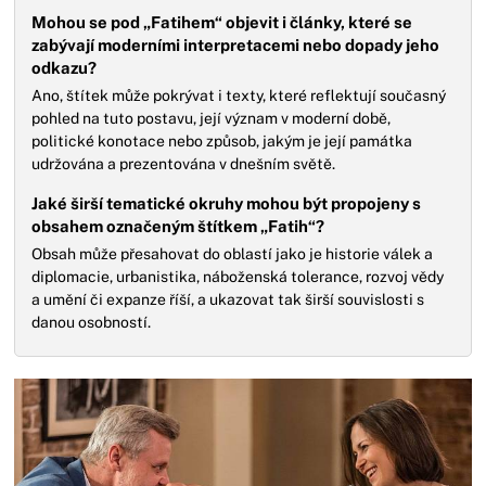
Mohou se pod „Fatihem“ objevit i články, které se
zabývají moderními interpretacemi nebo dopady jeho
odkazu?
Ano, štítek může pokrývat i texty, které reflektují současný
pohled na tuto postavu, její význam v moderní době,
politické konotace nebo způsob, jakým je její památka
udržována a prezentována v dnešním světě.
Jaké širší tematické okruhy mohou být propojeny s
obsahem označeným štítkem „Fatih“?
Obsah může přesahovat do oblastí jako je historie válek a
diplomacie, urbanistika, náboženská tolerance, rozvoj vědy
a umění či expanze říší, a ukazovat tak širší souvislosti s
danou osobností.