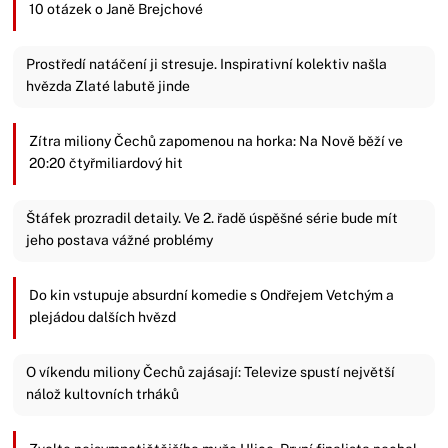
10 otázek o Janě Brejchové
Prostředí natáčení ji stresuje. Inspirativní kolektiv našla
hvězda Zlaté labutě jinde
Zítra miliony Čechů zapomenou na horka: Na Nově běží ve
20:20 čtyřmiliardový hit
Štáfek prozradil detaily. Ve 2. řadě úspěšné série bude mít
jeho postava vážné problémy
Do kin vstupuje absurdní komedie s Ondřejem Vetchým a
plejádou dalších hvězd
O víkendu miliony Čechů zajásají: Televize spustí největší
nálož kultovních trháků