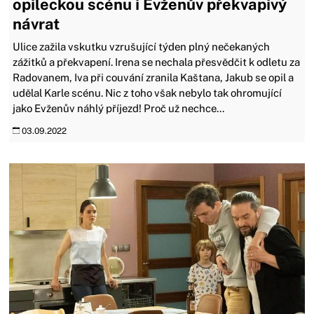
opileckou scénu i Evženův překvapivý
návrat
Ulice zažila vskutku vzrušující týden plný nečekaných
zážitků a překvapení. Irena se nechala přesvědčit k odletu za
Radovanem, Iva při couvání zranila Kaštana, Jakub se opil a
udělal Karle scénu. Nic z toho však nebylo tak ohromující
jako Evženův náhlý příjezd! Proč už nechce...
03.09.2022