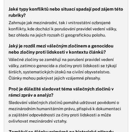
Jaké typy konfliktů nebo situací spadají pod zájem této
rubriky?
Zahrnuje jak mezinárodní, tak i vnitrostátní ozbrojené
konflikty, kde dochází k porušování pravidel vedení války,
bez ohledu na jejich rozsah či geografickou polohu.
Jaký je rozdíl mezi válečným zločinem a genocidou
nebo zločiny proti lidskosti v kontextu článků?
Válečné zločiny se zaměřují na porušení pravidel vedení
války, zatímco genocida a zločiny proti lidskosti se týkají
širších, systematických útoků na civilní obyvatelstvo.
Články mohou pokrývat jejich vzájemné přesahy.
Proč je důležité sledovat téma válečných zločinů v
rámci zpráv a analýz?
Sledování válečných zločinů pomáhá udržovat povědomí o
mezinárodním humanitárním právu, přispívá k dokumentaci
a zajištění odpovědnosti za činy proti lidskosti a může
ovlivňovat mezinárodní vztahy.
Zaměřují se články primárně na historické případy,