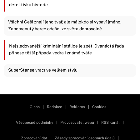
detektivku historie
Všichni Češi znají jeho tvář, ale málokdo si vybaví jméno.
Zapomenutý herec odešel ze světa dobrovolně
Nejsledovanější kriminální stálice je zpět. Dvanáctá řada
přinese těžší případy, vedra i známé tváře
SuperStar se vrací ve velkém stylu
Zavřít reklamu
O nás
|
Redakce
|
Reklama
|
Cookies
|
Všeobecné podmínky
|
Provozovatel webu
|
RSS kanál
|
Zpracování dat
|
Zásady zpracování osobních údajů
|