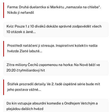
Farma: Druhá duelantka si Markétu „namazala na chleba“.
Nikdo jí nefandil
Kvíz: Pouze 1 z 10 diváků dokáže správně zodpovědět všech
10 otázek o Janě…
Prostředí natáčení ji stresuje. Inspirativní kolektiv našla
hvězda Zlaté labutě…
Zítra miliony Čechů zapomenou na horka: Na Nově běží ve
20:20 čtyřmiliardový hit
Štáfek prozradil detaily. Ve 2. řadě úspěšné série bude mít
jeho postava vážné…
Do kin vstupuje absurdní komedie s Ondřejem Vetchým a
plejádou dalších hvězd