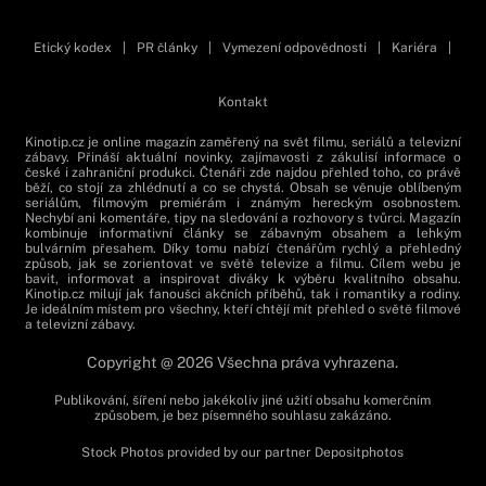
Etický kodex
|
PR články
|
Vymezení odpovědnosti
|
Kariéra
|
Kontakt
Kinotip.cz je online magazín zaměřený na svět filmu, seriálů a televizní
zábavy. Přináší aktuální novinky, zajímavosti z zákulisí informace o
české i zahraniční produkci. Čtenáři zde najdou přehled toho, co právě
běží, co stojí za zhlédnutí a co se chystá. Obsah se věnuje oblíbeným
seriálům, filmovým premiérám i známým hereckým osobnostem.
Nechybí ani komentáře, tipy na sledování a rozhovory s tvůrci. Magazín
kombinuje informativní články se zábavným obsahem a lehkým
bulvárním přesahem. Díky tomu nabízí čtenářům rychlý a přehledný
způsob, jak se zorientovat ve světě televize a filmu. Cílem webu je
bavit, informovat a inspirovat diváky k výběru kvalitního obsahu.
Kinotip.cz milují jak fanoušci akčních příběhů, tak i romantiky a rodiny.
Je ideálním místem pro všechny, kteří chtějí mít přehled o světě filmové
a televizní zábavy.
Copyright @ 2026 Všechna práva vyhrazena.
Publikování, šíření nebo jakékoliv jiné užití obsahu komerčním
způsobem, je bez písemného souhlasu zakázáno.
Stock Photos provided by our partner
Depositphotos