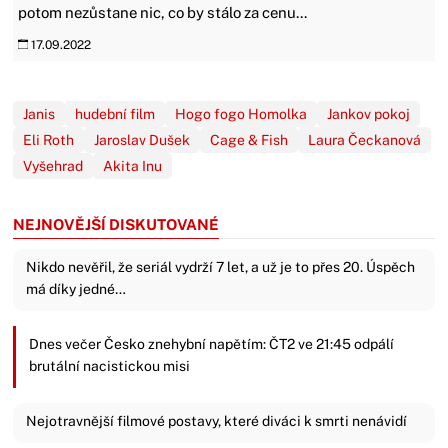
potom nezůstane nic, co by stálo za cenu...
17.09.2022
Janis
hudební film
Hogo fogo Homolka
Jankov pokoj
Eli Roth
Jaroslav Dušek
Cage & Fish
Laura Čeckanová
Vyšehrad
Akita Inu
NEJNOVĚJŠÍ DISKUTOVANÉ
Nikdo nevěřil, že seriál vydrží 7 let, a už je to přes 20. Úspěch
má díky jedné…
Dnes večer Česko znehybní napětím: ČT2 ve 21:45 odpálí
brutální nacistickou misi
Nejotravnější filmové postavy, které diváci k smrti nenávidí