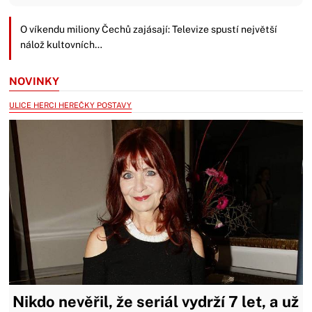
O víkendu miliony Čechů zajásají: Televize spustí největší
nálož kultovních…
NOVINKY
ULICE HERCI HEREČKY POSTAVY
Nikdo nevěřil, že seriál vydrží 7 let, a už