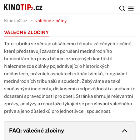
Kinotip2.cz
válečné zločiny
VÁLEČNÉ ZLOČINY
Tato rubrika se věnuje obsáhlému tématu válečných zločinů,
které představují závažná porušení mezinárodního
humanitárního práva během ozbrojených konfliktů.
Naleznete zde články pojednávající o historických
událostech, právních aspektech stíhání viníků, fungování
mezinárodních tribunálů a soudech. Zabýváme se také
současnými incidenty, diskusemi o odpovědnosti a snahami o
dosažení spravedlnosti pro oběti. Stránka shrnuje relevantní
zprávy, analýzy a reportáže týkající se porušování válečného
práva a jeho důsledků pro jednotlivce i společnost.
FAQ: válečné zločiny