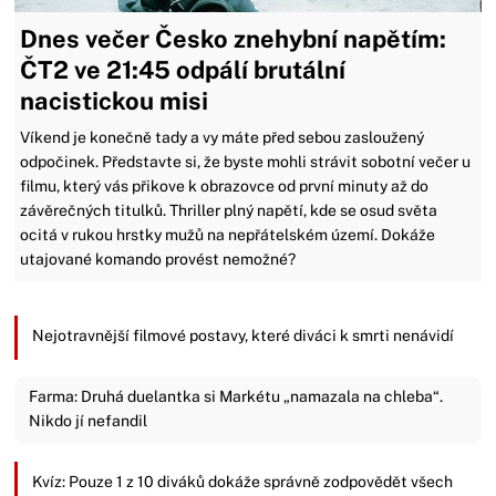
Dnes večer Česko znehybní napětím:
ČT2 ve 21:45 odpálí brutální
nacistickou misi
Víkend je konečně tady a vy máte před sebou zasloužený
odpočinek. Představte si, že byste mohli strávit sobotní večer u
filmu, který vás přikove k obrazovce od první minuty až do
závěrečných titulků. Thriller plný napětí, kde se osud světa
ocitá v rukou hrstky mužů na nepřátelském území. Dokáže
utajované komando provést nemožné?
Nejotravnější filmové postavy, které diváci k smrti nenávidí
Farma: Druhá duelantka si Markétu „namazala na chleba“.
Nikdo jí nefandil
Kvíz: Pouze 1 z 10 diváků dokáže správně zodpovědět všech