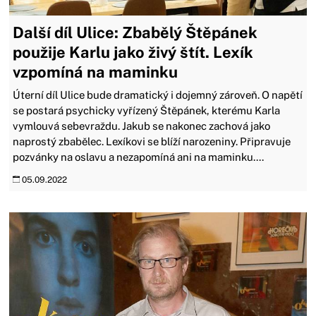
Další díl Ulice: Zbabělý Štěpánek
použije Karlu jako živý štít. Lexík
vzpomíná na maminku
Úterní díl Ulice bude dramatický i dojemný zároveň. O napětí
se postará psychicky vyřízený Štěpánek, kterému Karla
vymlouvá sebevraždu. Jakub se nakonec zachová jako
naprostý zbabělec. Lexíkovi se blíží narozeniny. Připravuje
pozvánky na oslavu a nezapomíná ani na maminku....
05.09.2022