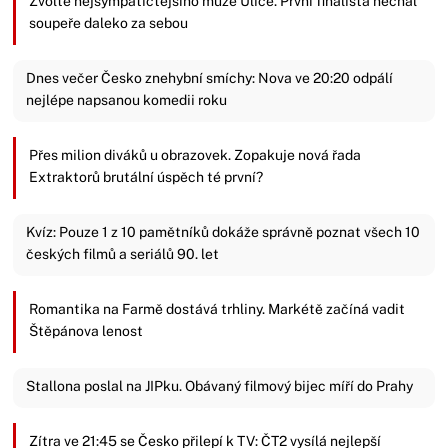
Zvolte nejsympatičtějšího muže Ulice. První finalista nechal
soupeře daleko za sebou
Dnes večer Česko znehybní smíchy: Nova ve 20:20 odpálí
nejlépe napsanou komedii roku
Přes milion diváků u obrazovek. Zopakuje nová řada
Extraktorů brutální úspěch té první?
Kvíz: Pouze 1 z 10 pamětníků dokáže správně poznat všech 10
českých filmů a seriálů 90. let
Romantika na Farmě dostává trhliny. Markétě začíná vadit
Štěpánova lenost
Stallona poslal na JIPku. Obávaný filmový bijec míří do Prahy
Zítra ve 21:45 se Česko přilepí k TV: ČT2 vysílá nejlepší