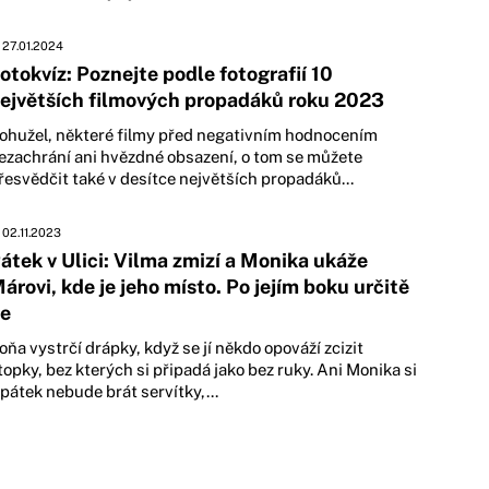
27.01.2024
otokvíz: Poznejte podle fotografií 10
ejvětších filmových propadáků roku 2023
ohužel, některé filmy před negativním hodnocením
ezachrání ani hvězdné obsazení, o tom se můžete
řesvědčit také v desítce největších propadáků...
02.11.2023
átek v Ulici: Vilma zmizí a Monika ukáže
árovi, kde je jeho místo. Po jejím boku určitě
e
oňa vystrčí drápky, když se jí někdo opováží zcizit
topky, bez kterých si připadá jako bez ruky. Ani Monika si
 pátek nebude brát servítky,...