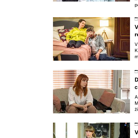
p
V
r
V
K
m
D
c
A
M
ž
V