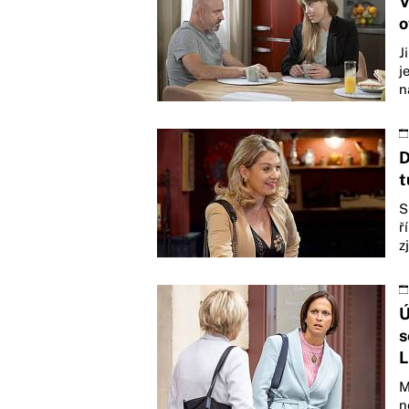
V
o
J
j
n
D
t
S
ř
z
Ú
s
L
M
n