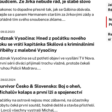
oudcem. Že Jirka nebude rád, je slabé slovo
Ja
akonec to dopadne přesně tak, jak se Gábina obávala.
Ré
ejde se s panem Hermanem starším za Jirkovými zády a
ořádně tím svého snoubence zklame....
N
P
09.12.2023
Re
dznak Vysočina: Hned z počátku nového
si
oku se vrátí kapitánka Skálová s kriminálními
říběhy z malebné Vysočiny
dznak Vysočina se už potřetí objeví ve vysílàní TV Nova.
rvní sérii diváci přijímali trochu vlažně, protože čekali
ruhou Policii Modravu....
28.02.2024
urvivor Česko & Slovensko: Boj o oheň,
ichalův kolaps a první lži a spojenectví
ačátky na ostrově nejsou moc zábavné, na účastníky
obytu čeká první soutěž, hodně deště a stavba přístřeší.
 Lovců všechny vystraší Michal,...