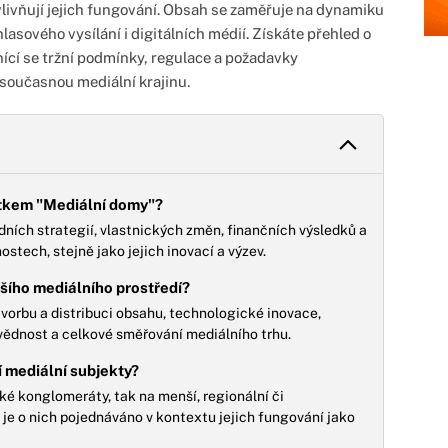
vlivňují jejich fungování. Obsah se zaměřuje na dynamiku
hlasového vysílání i digitálních médií. Získáte přehled o
nící se tržní podmínky, regulace a požadavky
současnou mediální krajinu.
ítkem "Mediální domy"?
dních strategií, vlastnických změn, finančních výsledků a
stech, stejně jako jejich inovací a výzev.
ršího mediálního prostředí?
tvorbu a distribuci obsahu, technologické inovace,
ědnost a celkové směřování mediálního trhu.
í mediální subjekty?
ké konglomeráty, tak na menší, regionální či
 je o nich pojednáváno v kontextu jejich fungování jako