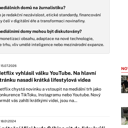
ediálních domů na žurnalistiku?
je redakční nezávislost, etické standardy, financování
čelí v digitální éře a transformaci novinařiny.
 mediálními domy mohou být diskutovány?
monetizaci obsahu, adaptace na nové technologie,
e trhu, vliv umělé inteligence nebo mezinárodní expanze.
15.07.2026
NO
etflix vyhlásil válku YouTube. Na hlavní
tránku nasadí krátká lifestylová videa
etflix chystá novinku a vstoupit na mediální trh jako
onkurence TikToku, Instagramu nebo Youtube. Nový
ormát vás zahltí krátkými videi, jsou na...
18.01.2024