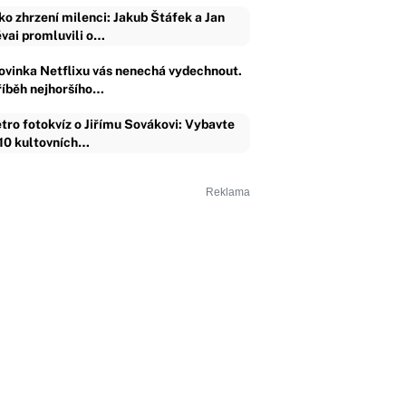
ko zhrzení milenci: Jakub Štáfek a Jan
vai promluvili o…
ovinka Netflixu vás nenechá vydechnout.
říběh nejhoršího…
tro fotokvíz o Jiřímu Sovákovi: Vybavte
 10 kultovních…