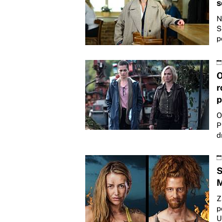
s
N
S
p
O
r
p
O
P
d
S
M
Z
p
U