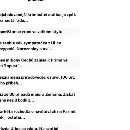
jsledovanější kriminální stálice je zpět.
vanáctá řada…
perStar se vrací ve velkém stylu
a tenhle věk sympaťačka z Ulice
evypadá. Narozeniny slaví…
es miliony Čechů zajásají: Prima ve
:15 spustí…
ejznámější přírodovědec oslavil 100 let.
eho příběh…
íz ze 30 případů majora Zemana: Získat
ně než 8 bodů z…
arkéta rozhodla o návštěvách na Farmě.
ak ji ostatní…
ězda Ulice se vdala. Na svatbě