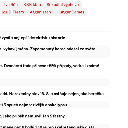
Ivo Rón
KKK klan
Sexuální výchova
Joe DiPietro
Afganistán
Hunger Games
 vysílá nejlepší detektivku historie
o si vybaví jméno. Zapomenutý herec odešel ze světa
ět. Dvanáctá řada přinese těžší případy, vedra i známé
dá. Narozeniny slaví 6. 8. a oslňuje nejen jako herečka
:15 spustí nejmrazivější apokalypsu
t. Jeho příběh namluvil Jan Šťastný
 méně než 8 bodů z 10 je pro skalní fanoušky čistá