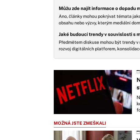
Můžu zde najít informace o dopadu m
Ano, články mohou pokrývat témata jako 
obsahu nebo výzvy, kterým mediální domy 
Jaké budoucí trendy v souvislosti s
Předmětem diskuse mohou být trendy v 
rozvoj digitálních platforem, konsolidac
N
s
N
k
f
MOŽNÁ JSTE ZMEŠKALI