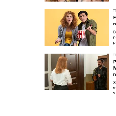
F
n
B
n
p
P
M
n
S
s
v