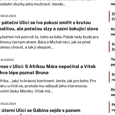
oslední zbytky jeho mužnosti. Vanda...
ne
Zí
08.02.2024
C
 páteční Ulici se Iva pokusí smířit s krutou
ealitou, ale potečou slzy a zazní šokující slova
Kd
ne
yšetření Ivě potvrdí to, čeho se bála. Pátek tedy bude pro
límovy černým dnem. Bára a Michal neví, jak se před
S
ámou chovat, a tak jí alespoň...
Z
Te
14.11.2023
po
nes v Ulici: S Afrikou Mára nepočítal a Vítek
hce lépe poznat Bruna
S
r
frika... jaký to krásný kontinent. Jenže, jak pro koho. Pro
áru určitě ne, protože mu odloudí jeho staronovou
Dn
ivotní lásku Moniku. Vítek má...
ne
05.02.2024
P
 úterní Ulici se Gábina sejde s panem
r