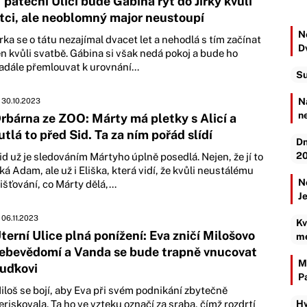
 páteční Ulici bude Gábina rýt do Jirky kvůli
tci, ale neoblomný major neustoupí
Ne
irka se o tátu nezajímal dvacet let a nehodlá s tím začínat
D
en kvůli svatbě. Gábina si však nedá pokoj a bude ho
adále přemlouvat k urovnání...
Su
N
30.10.2023
n
rbárna ze ZOO: Márty má pletky s Alicí a
utlá to před Sid. Ta za ním pořád slídí
Dn
20
id už je sledováním Mártyho úplně posedlá. Nejen, že jí to
íká Adam, ale už i Eliška, která vidí, že kvůli neustálému
N
jišťování, co Márty dělá,...
J
06.11.2023
Kv
terní Ulice plná ponížení: Eva zničí Milošovo
mé
ebevědomí a Vanda se bude trapně vnucovat
M
uďkovi
P
iloš se bojí, aby Eva při svém podnikání zbytečně
eriskovala. Ta ho ve vzteku označí za sraba, čímž rozdrtí
Hv