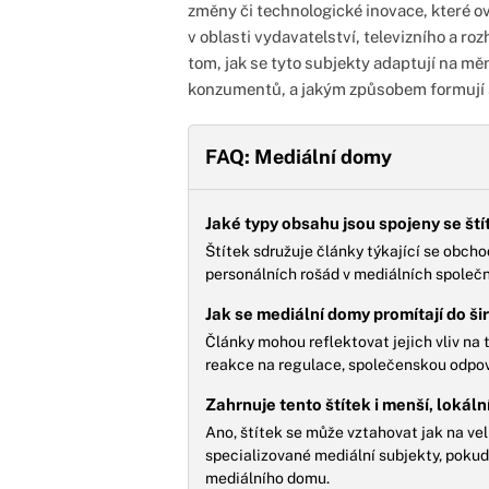
změny či technologické inovace, které o
v oblasti vydavatelství, televizního a roz
tom, jak se tyto subjekty adaptují na mě
konzumentů, a jakým způsobem formují 
FAQ: Mediální domy
Jaké typy obsahu jsou spojeny se št
Štítek sdružuje články týkající se obcho
personálních rošád v mediálních společno
Jak se mediální domy promítají do ši
Články mohou reflektovat jejich vliv na 
reakce na regulace, společenskou odpov
Zahrnuje tento štítek i menší, lokáln
Ano, štítek se může vztahovat jak na vel
specializované mediální subjekty, pokud
mediálního domu.