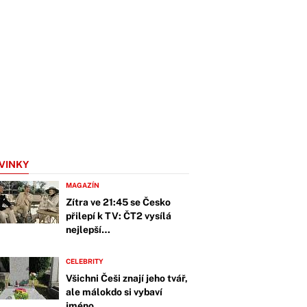
VINKY
MAGAZÍN
Zítra ve 21:45 se Česko
přilepí k TV: ČT2 vysílá
nejlepší…
CELEBRITY
Všichni Češi znají jeho tvář,
ale málokdo si vybaví
jméno.…