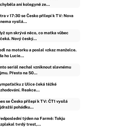
chyběla ani kolegyně ze…
tra v 17:30 se Česko přilepí k TV: Nova
inema vysílá…
yž syn skrývá něco, co matka vůbec
čeká. Nový český…
edl na motorku a poslal vzkaz manželce.
da ho Lucie…
nto seriál nechal vzniknout slavnému
jmu. Přesto na 50…
ympaťačku z Ulice čeká těžké
ozhodování. Reakce…
es se Česko přilepí k TV: ČT1 vysílá
jdražší pohádku…
ředposlední týden na Farmě: Tokju
ozplakal tvrdý trest,…