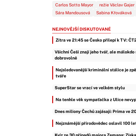
Carlos Sotto Mayor
režie Václav Gajer
Sára Mandousová
Sabina Křováková
NEJNOVĚJŠÍ DISKUTOVANÉ
Zítra ve 21:45 se Česko přilepí k TV: ČT2
Všichni Češi znají jeho tvář, ale málokd
dobrovolně
Nejsledovanější kriminální stálice je zp
tváře
SuperStar se vrací ve velkém stylu
Na tenhle věk sympaťačka z Ulice nevypa
Dnes miliony Čechů zajásají: Prima ve 20
Nejznámější přírodovědec oslavil 100 le
Kvíz ze 30 případů majora Zemana: Získat