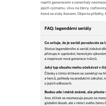
napříč generacemi a zanechaly nesmazat
jejich významu, vlivu na žánry, rozhovory
které se staly ikonami. Objevte příběhy, k
FAQ: legendární seriály
Co určuje, že je seriál považován za
Status legendárního si seriál získává d
přístupu k vyprávění, hereckým výkonům, 
a inspirovat nové generace tvůrců.
Jaký typ obsahu mohu očekávat v čl
Články s tímto štítkem se zaměřují na hl
a herců, pohledy na produkční zákulisí, r
o jejich odkazech.
Budou zde i méně známé, ale přesto v
Ano, štítek se neomezuje pouze na masově
globální dosah, ale v rámci svého žánru 