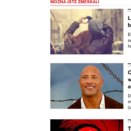
MOŽNÁ JSTE ZMEŠKALI
L
b
E
s
ř
C
w
a
D
m
č
T