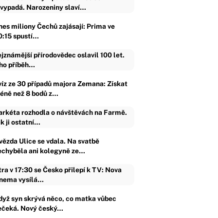
vypadá. Narozeniny slaví…
nes miliony Čechů zajásají: Prima ve
0:15 spustí…
jznámější přírodovědec oslavil 100 let.
ho příběh…
víz ze 30 případů majora Zemana: Získat
éně než 8 bodů z…
rkéta rozhodla o návštěvách na Farmě.
k ji ostatní…
vězda Ulice se vdala. Na svatbě
echyběla ani kolegyně ze…
tra v 17:30 se Česko přilepí k TV: Nova
nema vysílá…
dyž syn skrývá něco, co matka vůbec
ečeká. Nový český…