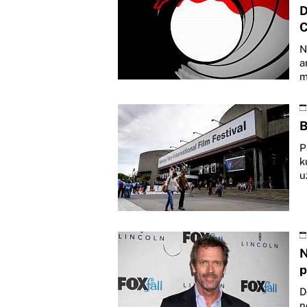
D
C
N
a
m
B
P
k
u
N
p
D
n