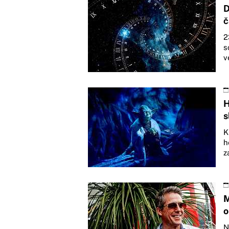
D
č
2
s
v
H
s
K
h
z
M
o
N