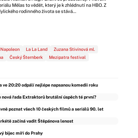
eriálu Mělas to vědět, který je k zhlédnutí na HBO. Z
dylického rodinného života se stává...
Napoleon
La La Land
Zuzana Stivínová ml.
na
Český Šternberk
Mezipatra festival
 ve 20:20 odpálí nejlépe napsanou komedii roku
 nová řada Extraktorů brutální úspěch té první?
vně poznat všech 10 českých filmů a seriálů 90. let
rkétě začíná vadit Štěpánova lenost
ý bijec míří do Prahy