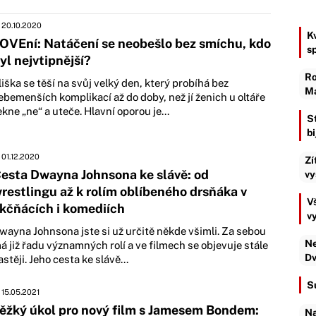
20.10.2020
K
OVEní: Natáčení se neobešlo bez smíchu, kdo
s
yl nejvtipnější?
Ro
liška se těší na svůj velký den, který probíhá bez
Ma
ebemenších komplikací až do doby, než jí ženich u oltáře
ekne „ne“ a uteče. Hlavní oporou je...
S
b
01.12.2020
Zí
esta Dwayna Johnsona ke slávě: od
vy
restlingu až k rolím oblíbeného drsňáka v
Vš
kčňácích i komediích
v
wayna Johnsona jste si už určitě někde všimli. Za sebou
Ne
á již řadu významných rolí a ve filmech se objevuje stále
Dv
astěji. Jeho cesta ke slávě...
S
15.05.2021
ěžký úkol pro nový film s Jamesem Bondem:
Na