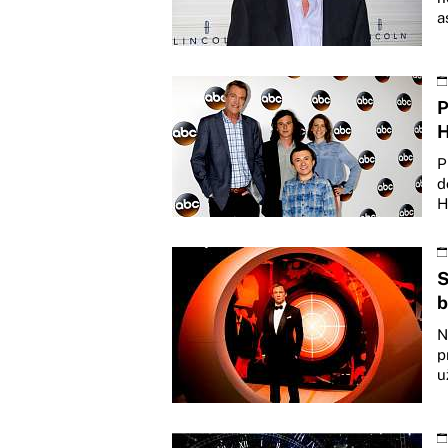
a
P
H
P
d
H
S
b
N
p
u