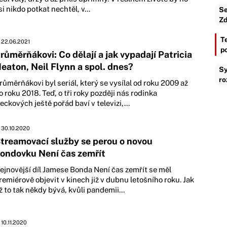
si nikdo potkat nechtěl, v...
Se
Zd
T
22.06.2021
p
růměrňákovi: Co dělají a jak vypadají Patricia
eaton, Neil Flynn a spol. dnes?
Sy
ro
růměrňákovi byl seriál, který se vysílal od roku 2009 až
o roku 2018. Teď, o tři roky později nás rodinka
eckových ještě pořád baví v televizi,...
30.10.2020
treamovací služby se perou o novou
ondovku Není čas zemřít
ejnovější díl Jamese Bonda Není čas zemřít se měl
remiérově objevit v kinech již v dubnu letošního roku. Jak
ž to tak někdy bývá, kvůli pandemii...
10.11.2020