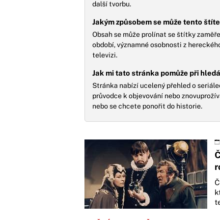
další tvorbu.
Jakým způsobem se může tento štítek
Obsah se může prolínat se štítky zaměřen
období, významné osobnosti z hereckého 
televizi.
Jak mi tato stránka pomůže při hledá
Stránka nabízí ucelený přehled o seriále
průvodce k objevování nebo znovuprožíván
nebo se chcete ponořit do historie.
Č
r
Č
k
t