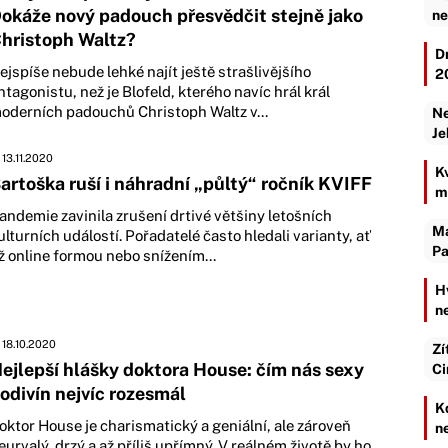
okáže nový padouch přesvědčit stejně jako
ne
hristoph Waltz?
D
ejspíše nebude lehké najít ještě strašlivějšího
2
ntagonistu, než je Blofeld, kterého navíc hrál král
oderních padouchů Christoph Waltz v...
Ne
Je
13.11.2020
K
artoška ruší i náhradní „půltý“ ročník KVIFF
m
andemie zavinila zrušení drtivé většiny letošních
Ma
ulturních událostí. Pořadatelé často hledali varianty, ať
Pa
ž online formou nebo snížením...
H
n
18.10.2020
Zí
ejlepší hlášky doktora House: čím nás sexy
Ci
odivín nejvíc rozesmál
K
oktor House je charismatický a geniální, ale zároveň
n
eurvalý, drzý a až příliš upřímný. V reálném životě by ho