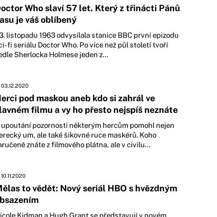
octor Who slaví 57 let. Který z třinácti Pánů
asu je váš oblíbený
3. listopadu 1963 odvysílala stanice BBC první epizodu
ci-fi seriálu Doctor Who. Po více než půl století tvoří
edle Sherlocka Holmese jeden z...
03.12.2020
erci pod maskou aneb kdo si zahrál ve
lavném filmu a vy ho přesto nejspíš neznáte
 upoutání pozornosti některým hercům pomohl nejen
erecký um, ale také šikovné ruce maskérů. Koho
aručeně znáte z filmového plátna, ale v civilu...
10.11.2020
ělas to vědět: Nový seriál HBO s hvězdným
bsazením
icole Kidman a Hugh Grant se představují v novém