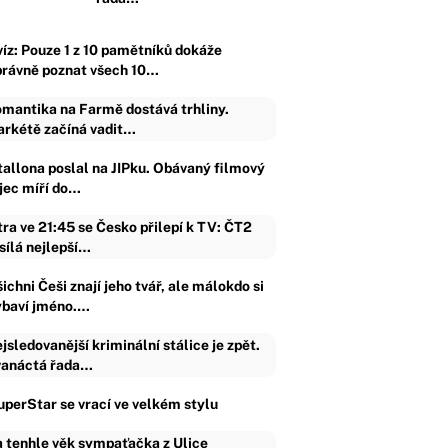
víz: Pouze 1 z 10 pamětníků dokáže
právně poznat všech 10…
mantika na Farmě dostává trhliny.
rkétě začíná vadit…
tallona poslal na JIPku. Obávaný filmový
ijec míří do…
tra ve 21:45 se Česko přilepí k TV: ČT2
sílá nejlepší…
ichni Češi znají jeho tvář, ale málokdo si
ybaví jméno.…
jsledovanější kriminální stálice je zpět.
anáctá řada…
uperStar se vrací ve velkém stylu
 tenhle věk sympaťačka z Ulice