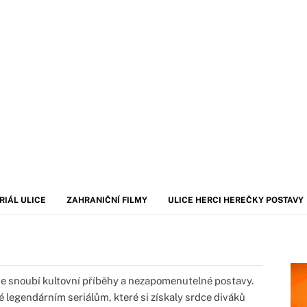
RIÁL ULICE
ZAHRANIČNÍ FILMY
ULICE HERCI HEREČKY POSTAVY
 se snoubí kultovní příběhy a nezapomenutelné postavy.
legendárním seriálům, které si získaly srdce diváků