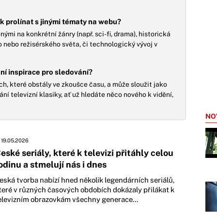
 prolínat s jinými tématy na webu?
ými na konkrétní žánry (např. sci-fi, drama), historická
nebo režisérského světa, či technologický vývoj v
ní inspirace pro sledování?
ch, které obstály ve zkoušce času, a může sloužit jako
í televizní klasiky, ať už hledáte něco nového k vidění,
NO
19.05.2026
eské seriály, které k televizi přitáhly celou
odinu a stmelují nás i dnes
eská tvorba nabízí hned několik legendárních seriálů,
teré v různých časových obdobích dokázaly přilákat k
elevizním obrazovkám všechny generace...