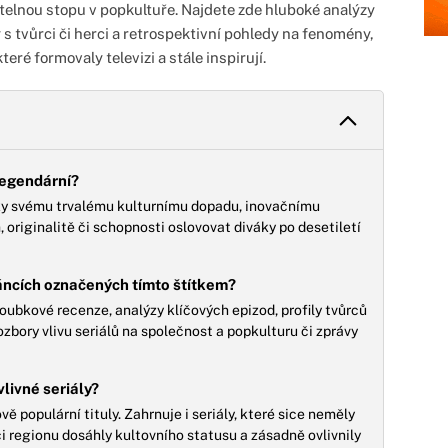
elnou stopu v popkultuře. Najdete zde hluboké analýzy
 s tvůrci či herci a retrospektivní pohledy na fenomény,
teré formovaly televizi a stále inspirují.
 legendární?
íky svému trvalému kulturnímu dopadu, inovačnímu
originalitě či schopnosti oslovovat diváky po desetiletí
áncích označených tímto štítkem?
oubkové recenze, analýzy klíčových epizod, profily tvůrců
ozbory vlivu seriálů na společnost a popkulturu či zprávy
livné seriály?
 populární tituly. Zahrnuje i seriály, které sice neměly
či regionu dosáhly kultovního statusu a zásadně ovlivnily