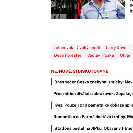
s
i
telenovela Divoký anděl
Larry Davis
Dean Forester
Václav Troška
Ukraji
NEJNOVĚJŠÍ DISKUTOVANÉ
Dnes večer Česko znehybní smíchy: Nova
Přes milion diváků u obrazovek. Zopakuje
Kvíz: Pouze 1 z 10 pamětníků dokáže sprá
Romantika na Farmě dostává trhliny. Ma
Stallona poslal na JIPku. Obávaný filmov