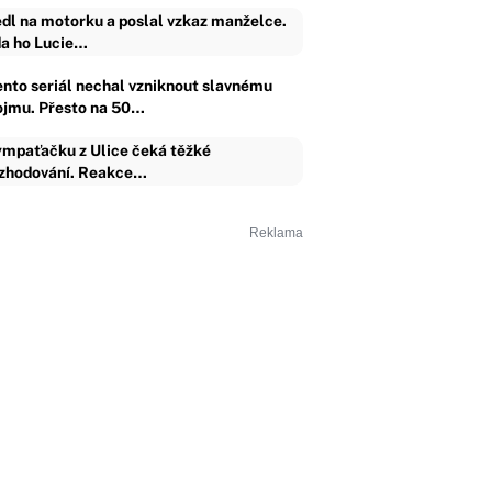
dl na motorku a poslal vzkaz manželce.
a ho Lucie…
ento seriál nechal vzniknout slavnému
ojmu. Přesto na 50…
mpaťačku z Ulice čeká těžké
zhodování. Reakce…