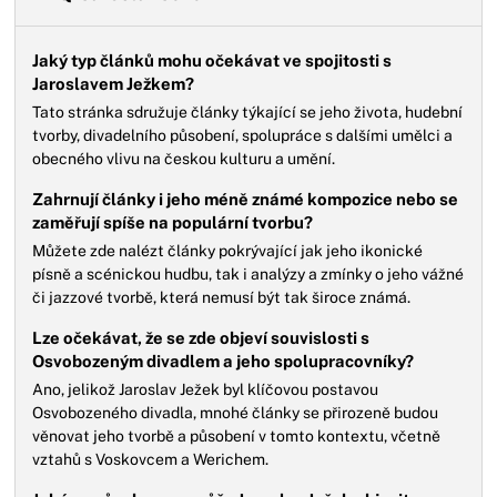
Jaký typ článků mohu očekávat ve spojitosti s
Jaroslavem Ježkem?
Tato stránka sdružuje články týkající se jeho života, hudební
tvorby, divadelního působení, spolupráce s dalšími umělci a
obecného vlivu na českou kulturu a umění.
Zahrnují články i jeho méně známé kompozice nebo se
zaměřují spíše na populární tvorbu?
Můžete zde nalézt články pokrývající jak jeho ikonické
písně a scénickou hudbu, tak i analýzy a zmínky o jeho vážné
či jazzové tvorbě, která nemusí být tak široce známá.
Lze očekávat, že se zde objeví souvislosti s
Osvobozeným divadlem a jeho spolupracovníky?
Ano, jelikož Jaroslav Ježek byl klíčovou postavou
Osvobozeného divadla, mnohé články se přirozeně budou
věnovat jeho tvorbě a působení v tomto kontextu, včetně
vztahů s Voskovcem a Werichem.