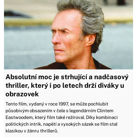
Absolutní moc je strhující a nadčasový
thriller, který i po letech drží diváky u
obrazovek
Tento film, vydaný v roce 1997, se může pochlubit
působivým obsazením v čele s legendárním Clintem
Eastwoodem, který film také režíroval. Díky kombinaci
politických intrik, napětí a vysokých sázek se film stal
klasikou v žánru thrillerů.