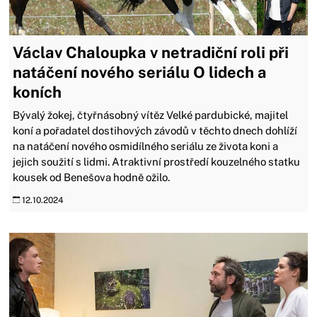
Václav Chaloupka v netradiční roli při
natáčení nového seriálu O lidech a
koních
Bývalý žokej, čtyřnásobný vítěz Velké pardubické, majitel
koní a pořadatel dostihových závodů v těchto dnech dohlíží
na natáčení nového osmidílného seriálu ze života koni a
jejich soužití s lidmi. Atraktivní prostředí kouzelného statku
kousek od Benešova hodně ožilo.
12.10.2024