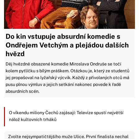
Do kin vstupuje absurdní komedie s
Ondřejem Vetchým a plejádou dalších
hvězd
Děj hvězdně obsazené komedie Miroslava Ondruše se točí
kolem pytlíčku s bílým práškem. Otázkou je, který ze studentů
jej propašoval na lyžařský výcvik. Každý z přivolaných otců má
pusu plnou výmluv a jejich setkání nakonec povede k řadě
absurdních scén.
O víkendu miliony Čechů zajásají: Televize spustí největší
nálož kultovních trháků
Zvolte nejsympatičtějšího muže Ulice. První finalista nechal