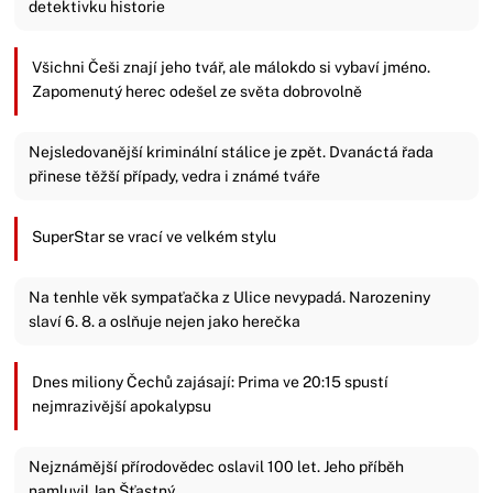
detektivku historie
Všichni Češi znají jeho tvář, ale málokdo si vybaví jméno.
Zapomenutý herec odešel ze světa dobrovolně
Nejsledovanější kriminální stálice je zpět. Dvanáctá řada
přinese těžší případy, vedra i známé tváře
SuperStar se vrací ve velkém stylu
Na tenhle věk sympaťačka z Ulice nevypadá. Narozeniny
slaví 6. 8. a oslňuje nejen jako herečka
Dnes miliony Čechů zajásají: Prima ve 20:15 spustí
nejmrazivější apokalypsu
Nejznámější přírodovědec oslavil 100 let. Jeho příběh
namluvil Jan Šťastný