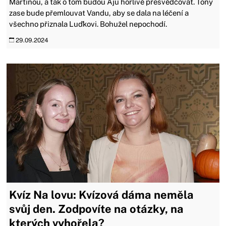
Martinou, a tak o tom budou Áju horlivě přesvědčovat. Tony
zase bude přemlouvat Vandu, aby se dala na léčení a
všechno přiznala Luďkovi. Bohužel nepochodí.
29.09.2024
Kvíz Na lovu: Kvízová dáma neměla
svůj den. Zodpovíte na otázky, na
kterých vyhořela?