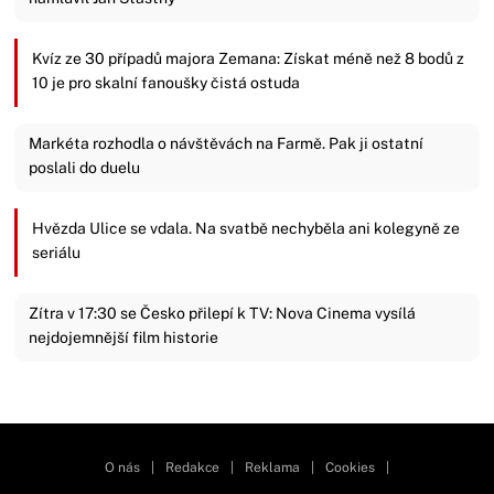
Kvíz ze 30 případů majora Zemana: Získat méně než 8 bodů z
10 je pro skalní fanoušky čistá ostuda
Markéta rozhodla o návštěvách na Farmě. Pak ji ostatní
poslali do duelu
Hvězda Ulice se vdala. Na svatbě nechyběla ani kolegyně ze
seriálu
Zítra v 17:30 se Česko přilepí k TV: Nova Cinema vysílá
nejdojemnější film historie
Zavřít reklamu
O nás
|
Redakce
|
Reklama
|
Cookies
|