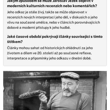
Jakým způsobem se může Jaroslav Ježek objevit v
moderních kulturních recenzích nebo komentářích?
Jeho odkaz je stále živý, takže se může objevovat v
recenzích nových interpretací jeho děl, v diskusích o jeho
vlivu na současné umělce, nebo v článcích porovnávajících
dobové a moderní přístupy k jeho hudbě.
Jaké časové období pokrývají články související s tímto
štítkem?
Články mohou sahat od historických ohlédnutí za jeho
životem a dílem ve 20. století až po současné reflexe,
interpretace a připomínky jeho odkazu v dnešní době.