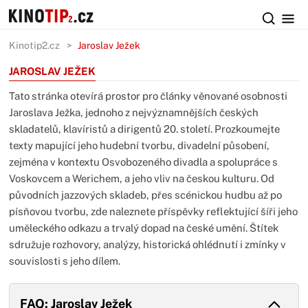
Kinotip2.cz
Jaroslav Ježek
JAROSLAV JEŽEK
Tato stránka otevírá prostor pro články věnované osobnosti
Jaroslava Ježka, jednoho z nejvýznamnějších českých
skladatelů, klavíristů a dirigentů 20. století. Prozkoumejte
texty mapující jeho hudební tvorbu, divadelní působení,
zejména v kontextu Osvobozeného divadla a spolupráce s
Voskovcem a Werichem, a jeho vliv na českou kulturu. Od
původních jazzových skladeb, přes scénickou hudbu až po
písňovou tvorbu, zde naleznete příspěvky reflektující šíři jeho
uměleckého odkazu a trvalý dopad na české umění. Štítek
sdružuje rozhovory, analýzy, historická ohlédnutí i zmínky v
souvislosti s jeho dílem.
FAQ: Jaroslav Ježek