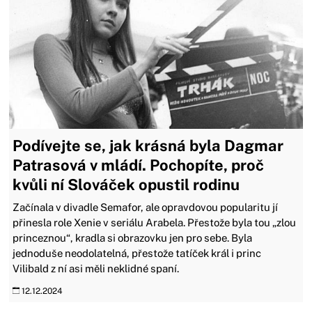
Podívejte se, jak krásná byla Dagmar
Patrasová v mládí. Pochopíte, proč
kvůli ní Slováček opustil rodinu
Začínala v divadle Semafor, ale opravdovou popularitu jí
přinesla role Xenie v seriálu Arabela. Přestože byla tou „zlou
princeznou“, kradla si obrazovku jen pro sebe. Byla
jednoduše neodolatelná, přestože tatíček král i princ
Vilibald z ní asi měli neklidné spaní.
12.12.2024