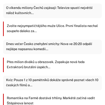
O víkendu miliony Čechů zajásají: Televize spustí největší
nálož kultovních…
Zvolte nejsympatičtějšího muže Ulice. První finalista nechal
soupeře daleko za…
Dnes večer Česko znehybní smíchy: Nova ve 20:20 odpálí
nejlépe napsanou komedii…
Přes milion diváků u obrazovek. Zopakuje nová řada
Extraktorů brutální úspěch…
Kvíz: Pouze 1 z 10 pamětníků dokáže správně poznat všech 10
českých filmů a…
Romantika na Farmě dostává trhliny. Markétě začíná vadit
Štěpánova lenost