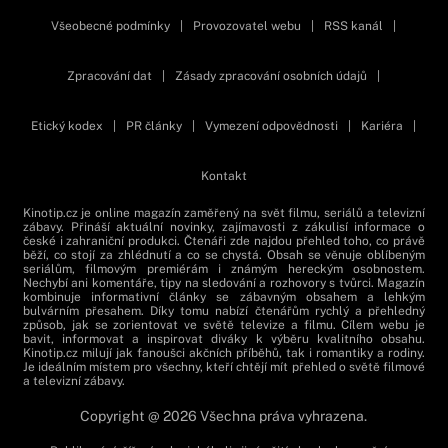
Všeobecné podmínky
|
Provozovatel webu
|
RSS kanál
|
Zpracování dat
|
Zásady zpracování osobních údajů
|
Etický kodex
|
PR články
|
Vymezení odpovědnosti
|
Kariéra
|
Kontakt
Kinotip.cz je online magazín zaměřený na svět filmu, seriálů a televizní
zábavy. Přináší aktuální novinky, zajímavosti z zákulisí informace o
české i zahraniční produkci. Čtenáři zde najdou přehled toho, co právě
běží, co stojí za zhlédnutí a co se chystá. Obsah se věnuje oblíbeným
seriálům, filmovým premiérám i známým hereckým osobnostem.
Nechybí ani komentáře, tipy na sledování a rozhovory s tvůrci. Magazín
kombinuje informativní články se zábavným obsahem a lehkým
bulvárním přesahem. Díky tomu nabízí čtenářům rychlý a přehledný
způsob, jak se zorientovat ve světě televize a filmu. Cílem webu je
bavit, informovat a inspirovat diváky k výběru kvalitního obsahu.
Kinotip.cz milují jak fanoušci akčních příběhů, tak i romantiky a rodiny.
Je ideálním místem pro všechny, kteří chtějí mít přehled o světě filmové
a televizní zábavy.
Copyright @ 2026 Všechna práva vyhrazena.