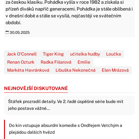
za českou klasiku. Pohádka vyšla v roce 1982 a získala si
přízeň diváků napříč generacemi. Pohádka je stále oblíbená i
v dnešní době a stále se vysílá, nejčastěji ve svátečním
období.
30.05.2025
Jack O'Connell
Tiger King
učitelka hudby
Loučka
Renan Ozturk
Radka Fišarová
Emílie
Markéta Havránková
Libuška Nekonečná
Elen Mrázová
NEJNOVĚJŠÍ DISKUTOVANÉ
Štáfek prozradil detaily. Ve 2. řadě úspěšné série bude mít
jeho postava vážné…
Do kin vstupuje absurdní komedie s Ondřejem Vetchým a
plejádou dalších hvězd