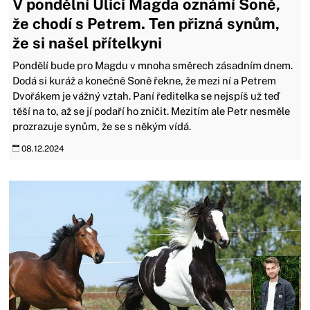
V pondělní Ulici Magda oznámí Soně,
že chodí s Petrem. Ten přizná synům,
že si našel přítelkyni
Pondělí bude pro Magdu v mnoha směrech zásadním dnem.
Dodá si kuráž a konečně Soně řekne, že mezi ní a Petrem
Dvořákem je vážný vztah. Paní ředitelka se nejspíš už teď
těší na to, až se jí podaří ho zničit. Mezitím ale Petr nesměle
prozrazuje synům, že se s někým vídá.
08.12.2024