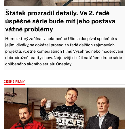
Štáfek prozradil detaily. Ve 2. řadě
úspěšné série bude mít jeho postava
vážné problémy
Herec, který začínal v nekonečné Ulici a dospíval společně s
jejími diváky, se dokázal prosadit v řadě dalších zajímavých
projektů, včetně komediálních filmů Vyšehrad nebo moderování
dobrodružné reality show. Nejnověji si užil natáčení druhé série
oblíbeného akčního seriálu Oneplay.
ČESKÉ FILMY