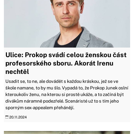
Ulice: Prokop svádí celou ženskou část
profesorského sboru. Akorát Irenu
nechtěl
Usadit se, to ne, ale dovádět s každou kráskou, jež se ve
škole namane, to by mu šlo. Vypadá to, že Prokop Junek oslní
kteroukoliv ženu, na kterou si prostě ukáže, a to začíná být
divákům náramně podezřelé. Scenáristé už to s tím jeho
sporným sex-appealem přehánějí.
20.11.2024