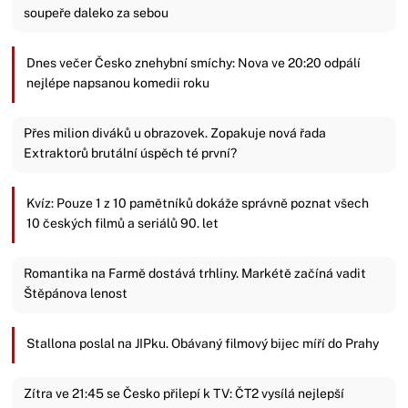
soupeře daleko za sebou
Dnes večer Česko znehybní smíchy: Nova ve 20:20 odpálí
nejlépe napsanou komedii roku
Přes milion diváků u obrazovek. Zopakuje nová řada
Extraktorů brutální úspěch té první?
Kvíz: Pouze 1 z 10 pamětníků dokáže správně poznat všech
10 českých filmů a seriálů 90. let
Romantika na Farmě dostává trhliny. Markétě začíná vadit
Štěpánova lenost
Stallona poslal na JIPku. Obávaný filmový bijec míří do Prahy
Zítra ve 21:45 se Česko přilepí k TV: ČT2 vysílá nejlepší