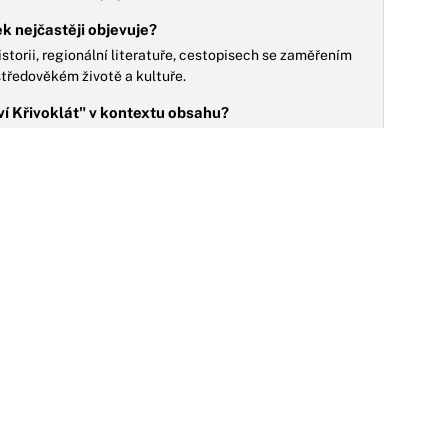
ek nejčastěji objevuje?
istorii, regionální literatuře, cestopisech se zaměřením
středověkém životě a kultuře.
ví Křivoklát" v kontextu obsahu?
le i symbolické centrum moci, kultury a tradic, které
 a přetrvávají v povědomí dodnes.
28.12.2023
NO
řetí princ: Po necelých deseti letech se
ilmová Popelka a její princ potkali v dalším
rásném příběhu
rálovna ze Země lva se jen těžce smiřuje se ztrátou
ediného syna. Na radu děvčete od potulných kejklířů
echá uvařit jedinou rybu, kterou rybáři...