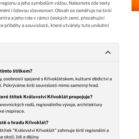
o regionu a jeho symbolům vážou. Naleznete zde texty
 umění i lidovou slovesnost. Obsah se zaměřuje na širší
entra a jeho role v rámci českých zemí, přesahující
příběhy a souvislosti, které utvářely tuto unikátní
tímto štítkem?
y, osobnosti spojené s Křivoklátskem, kulturní dědictví a
jí. Pokrýváme širší souvislosti mimo samotný hrad.
teré štítek Království Křivoklát propojuje?
anovnických rodů, regionálního vývoje, architektury
ké inspirace.
istě o hradu Křivoklát?
títek "Království Křivoklát" zahrnuje širší regionální a
okolí, lidi a dějiny.