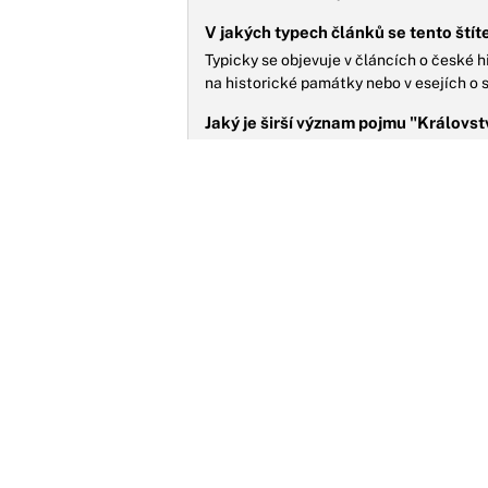
V jakých typech článků se tento štít
Typicky se objevuje v článcích o české h
na historické památky nebo v esejích o 
Jaký je širší význam pojmu "Královst
Představuje nejen geografickou oblast, a
formovaly významnou část českých dějin
T
f
k
K
j
n
MOŽNÁ JSTE ZMEŠKALI