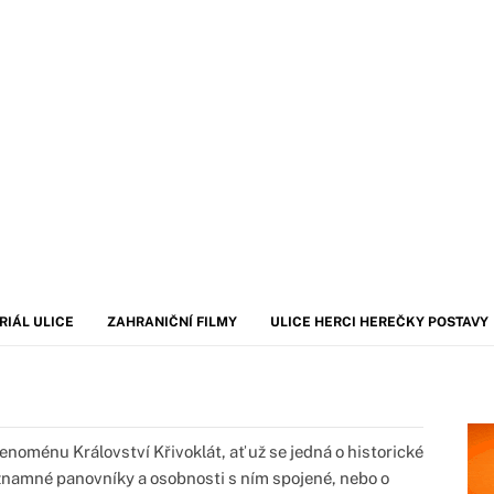
RIÁL ULICE
ZAHRANIČNÍ FILMY
ULICE HERCI HEREČKY POSTAVY
noménu Království Křivoklát, ať už se jedná o historické
významné panovníky a osobnosti s ním spojené, nebo o