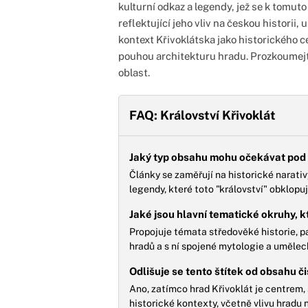
kulturní odkaz a legendy, jež se k tomut
reflektující jeho vliv na českou historii,
kontext Křivoklátska jako historického c
pouhou architekturu hradu. Prozkoumejte 
oblast.
FAQ: Království Křivoklát
Jaký typ obsahu mohu očekávat pod 
Články se zaměřují na historické narativ
legendy, které toto "království" obklopu
Jaké jsou hlavní tematické okruhy, k
Propojuje témata středověké historie, p
hradů a s ní spojené mytologie a umělec
Odlišuje se tento štítek od obsahu č
Ano, zatímco hrad Křivoklát je centrem, š
historické kontexty, včetně vlivu hradu na 