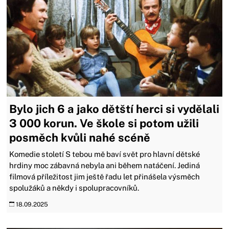
Bylo jich 6 a jako dětští herci si vydělali
3 000 korun. Ve škole si potom užili
posměch kvůli nahé scéně
Komedie století S tebou mě baví svět pro hlavní dětské
hrdiny moc zábavná nebyla ani během natáčení. Jediná
filmová příležitost jim ještě řadu let přinášela výsměch
spolužáků a někdy i spolupracovníků.
18.09.2025