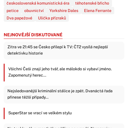
československá komunistická éra
těhotenské břicho
petice
obuvnictví
Yorkshire Dales
Elena Ferrante
Dva papežové
Ulička přízraků
NEJNOVĚJŠÍ DISKUTOVANÉ
Zítra ve 21:45 se Česko přilepí k TV: ČT2 vysílá nejlepší
detektivku historie
Všichni Češi znají jeho tvář, ale málokdo si vybaví jméno.
Zapomenutý herec…
Nejsledovanější kriminální stálice je zpět. Dvanáctá řada
přinese těžší případy…
SuperStar se vrací ve velkém stylu