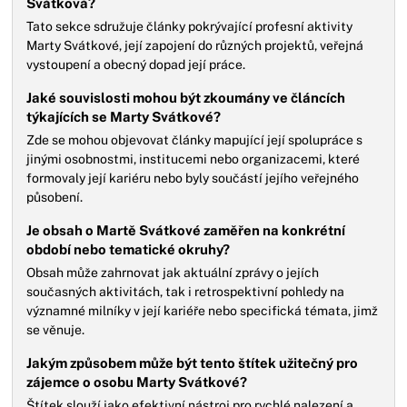
Svátková?
Tato sekce sdružuje články pokrývající profesní aktivity
Marty Svátkové, její zapojení do různých projektů, veřejná
vystoupení a obecný dopad její práce.
Jaké souvislosti mohou být zkoumány ve článcích
týkajících se Marty Svátkové?
Zde se mohou objevovat články mapující její spolupráce s
jinými osobnostmi, institucemi nebo organizacemi, které
formovaly její kariéru nebo byly součástí jejího veřejného
působení.
Je obsah o Martě Svátkové zaměřen na konkrétní
období nebo tematické okruhy?
Obsah může zahrnovat jak aktuální zprávy o jejích
současných aktivitách, tak i retrospektivní pohledy na
významné milníky v její kariéře nebo specifická témata, jimž
se věnuje.
Jakým způsobem může být tento štítek užitečný pro
zájemce o osobu Marty Svátkové?
Štítek slouží jako efektivní nástroj pro rychlé nalezení a