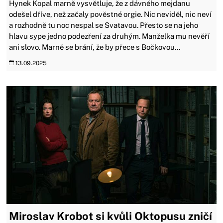
Hynek Kopal marně vysvětluje, že z dávného mejdanu
odešel dříve, než začaly pověstné orgie. Nic neviděl, nic neví
a rozhodně tu noc nespal se Svatavou. Přesto se na jeho
hlavu sype jedno podezření za druhým. Manželka mu nevěří
ani slovo. Marně se brání, že by přece s Bočkovou...
13.09.2025
Miroslav Krobot si kvůli Oktopusu zničí