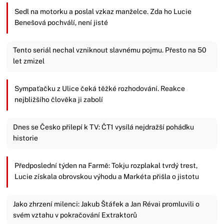
Sedl na motorku a poslal vzkaz manželce. Zda ho Lucie
Benešová pochválí, není jisté
Tento seriál nechal vzniknout slavnému pojmu. Přesto na 50
let zmizel
Sympaťačku z Ulice čeká těžké rozhodování. Reakce
nejbližšího člověka ji zabolí
Dnes se Česko přilepí k TV: ČT1 vysílá nejdražší pohádku
historie
Předposlední týden na Farmě: Tokju rozplakal tvrdý trest,
Lucie získala obrovskou výhodu a Markéta přišla o jistotu
Jako zhrzení milenci: Jakub Štáfek a Jan Révai promluvili o
svém vztahu v pokračování Extraktorů