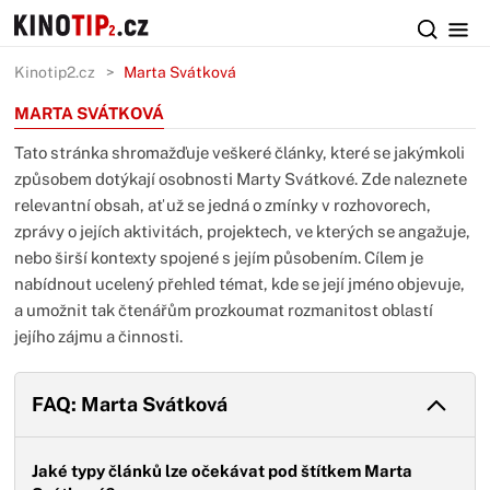
Kinotip2.cz
Marta Svátková
MARTA SVÁTKOVÁ
Tato stránka shromažďuje veškeré články, které se jakýmkoli
způsobem dotýkají osobnosti Marty Svátkové. Zde naleznete
relevantní obsah, ať už se jedná o zmínky v rozhovorech,
zprávy o jejích aktivitách, projektech, ve kterých se angažuje,
nebo širší kontexty spojené s jejím působením. Cílem je
nabídnout ucelený přehled témat, kde se její jméno objevuje,
a umožnit tak čtenářům prozkoumat rozmanitost oblastí
jejího zájmu a činnosti.
FAQ: Marta Svátková
Jaké typy článků lze očekávat pod štítkem Marta