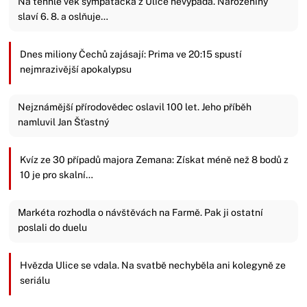
Na tenhle věk sympaťačka z Ulice nevypadá. Narozeniny
slaví 6. 8. a oslňuje…
Dnes miliony Čechů zajásají: Prima ve 20:15 spustí
nejmrazivější apokalypsu
Nejznámější přírodovědec oslavil 100 let. Jeho příběh
namluvil Jan Šťastný
Kvíz ze 30 případů majora Zemana: Získat méně než 8 bodů z
10 je pro skalní…
Markéta rozhodla o návštěvách na Farmě. Pak ji ostatní
poslali do duelu
Hvězda Ulice se vdala. Na svatbě nechyběla ani kolegyně ze
seriálu