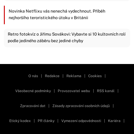
Novinka Netflixu vás nenechá vydechnout. Příběh
nejhoršího teroristického útoku v Británii
Retro fotokvíz o Jiřímu Sovákovi: Vybavte si 10 kultovních rolí
podle jediného záběru bez jediné chyby
Zavřít reklamu
O nás
|
Redakce
|
Reklama
|
Cookies
|
Všeobecné podmínky
|
Provozovatel webu
|
RSS kanál
|
Zpracování dat
|
Zásady zpracování osobních údajů
|
Etický kodex
|
PR články
|
Vymezení odpovědnosti
|
Kariéra
|