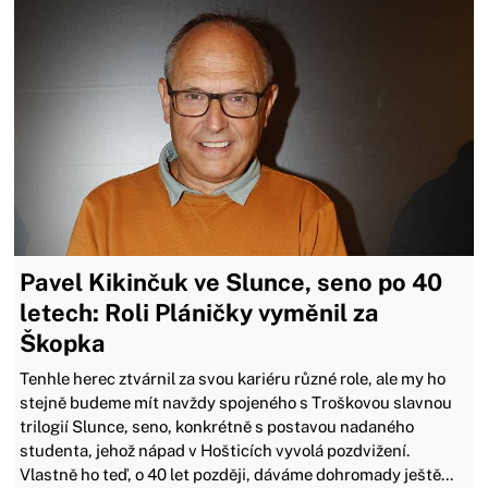
Pavel Kikinčuk ve Slunce, seno po 40
letech: Roli Pláničky vyměnil za
Škopka
Tenhle herec ztvárnil za svou kariéru různé role, ale my ho
stejně budeme mít navždy spojeného s Troškovou slavnou
trilogií Slunce, seno, konkrétně s postavou nadaného
studenta, jehož nápad v Hošticích vyvolá pozdvižení.
Vlastně ho teď, o 40 let později, dáváme dohromady ještě...