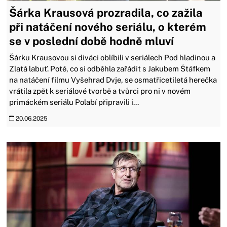
Šárka Krausová prozradila, co zažila
při natáčení nového seriálu, o kterém
se v poslední době hodně mluví
Šárku Krausovou si diváci oblíbili v seriálech Pod hladinou a
Zlatá labuť. Poté, co si odběhla zařádit s Jakubem Štáfkem
na natáčení filmu Vyšehrad Dvje, se osmatřicetiletá herečka
vrátila zpět k seriálové tvorbě a tvůrci pro ni v novém
primáckém seriálu Polabí připravili i...
20.06.2025