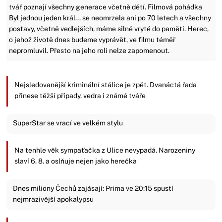
tvář poznají všechny generace včetně dětí. Filmová pohádka
Byl jednou jeden král... se neomrzela ani po 70 letech a všechny
postavy, včetně vedlejších, máme silně vryté do paměti. Herec,
o jehož životě dnes budeme vyprávět, ve filmu téměř
nepromluvil. Přesto na jeho roli nelze zapomenout.
Nejsledovanější kriminální stálice je zpět. Dvanáctá řada
přinese těžší případy, vedra i známé tváře
SuperStar se vrací ve velkém stylu
Na tenhle věk sympaťačka z Ulice nevypadá. Narozeniny
slaví 6. 8. a oslňuje nejen jako herečka
Dnes miliony Čechů zajásají: Prima ve 20:15 spustí
nejmrazivější apokalypsu