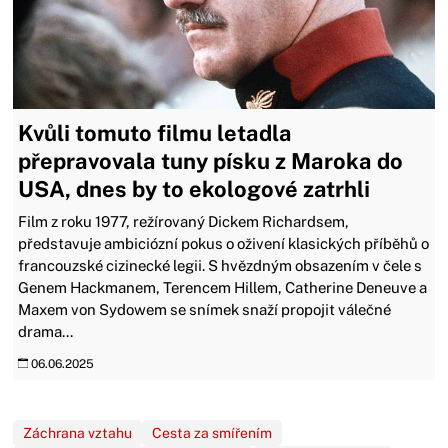
Kvůli tomuto filmu letadla
přepravovala tuny písku z Maroka do
USA, dnes by to ekologové zatrhli
Film z roku 1977, režírovaný Dickem Richardsem,
představuje ambiciózní pokus o oživení klasických příběhů o
francouzské cizinecké legii. S hvězdným obsazením v čele s
Genem Hackmanem, Terencem Hillem, Catherine Deneuve a
Maxem von Sydowem se snímek snaží propojit válečné
drama...
06.06.2025
Záchrana vztahu
Cesta za smířením