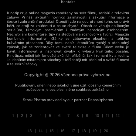
Kontakt
Kinotip.cz je online magazín zaměřený na svět filmu, seriálů a televizní
zábavy. Přináší aktuální novinky, zajímavosti z zákulisí informace o
české i zahraniční produkci. Čtenáři zde najdou přehled toho, co právě
běží, co stojí za zhlédnutí a co se chystá. Obsah se věnuje oblíbeným
seriálům, filmovým premiérám i známým hereckým osobnostem.
Nechybí ani komentáře, tipy na sledování a rozhovory s tvůrci. Magazín
kombinuje informativní články se zábavným obsahem a lehkým
bulvárním přesahem. Díky tomu nabízí čtenářům rychlý a přehledný
způsob, jak se zorientovat ve světě televize a filmu. Cílem webu je
bavit, informovat a inspirovat diváky k výběru kvalitního obsahu.
Kinotip.cz milují jak fanoušci akčních příběhů, tak i romantiky a rodiny.
Je ideálním místem pro všechny, kteří chtějí mít přehled o světě filmové
a televizní zábavy.
Copyright @ 2026 Všechna práva vyhrazena.
Publikování, šíření nebo jakékoliv jiné užití obsahu komerčním
způsobem, je bez písemného souhlasu zakázáno.
Stock Photos provided by our partner
Depositphotos
1
|
2
|
3
|
4
|
5
|
6
|
7
|
8
|
9
|
10
|
11
|
12
|
13
|
14
|
15
|
16
|
17
|
18
|
19
|
20