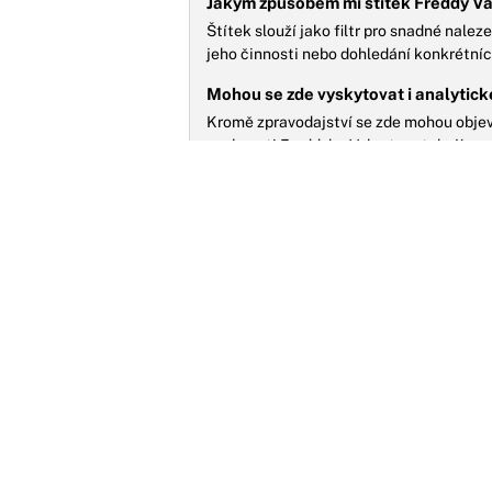
Jakým způsobem mi štítek Freddy Va
Štítek slouží jako filtr pro snadné nale
jeho činnosti nebo dohledání konkrétníc
Mohou se zde vyskytovat i analytick
Kromě zpravodajství se zde mohou objevi
osobnosti Freddyho Valenty vztahují.
R
n
R
O
n
P
n