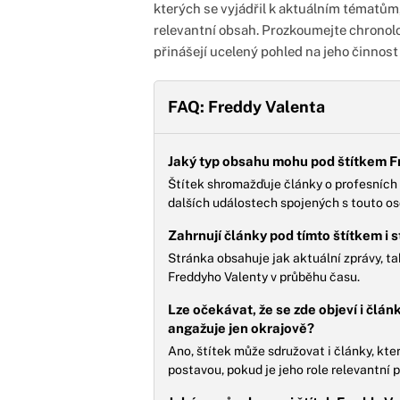
kterých se vyjádřil k aktuálním tématům
relevantní obsah. Prozkoumejte chronolo
přinášejí ucelený pohled na jeho činnost a
FAQ: Freddy Valenta
Jaký typ obsahu mohu pod štítkem 
Štítek shromažďuje články o profesních 
dalších událostech spojených s touto o
Zahrnují články pod tímto štítkem i 
Stránka obsahuje jak aktuální zprávy, tak
Freddyho Valenty v průběhu času.
Lze očekávat, že se zde objeví i člá
angažuje jen okrajově?
Ano, štítek může sdružovat i články, kter
postavou, pokud je jeho role relevantní p