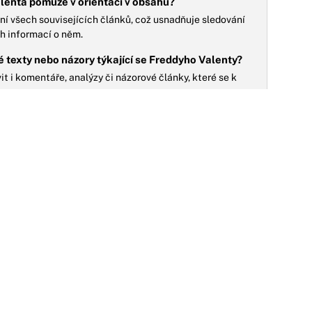
lenta pomůže v orientaci v obsahu?
zení všech souvisejících článků, což usnadňuje sledování
h informací o něm.
é texty nebo názory týkající se Freddyho Valenty?
t i komentáře, analýzy či názorové články, které se k
30.07.2022
obert Urban ze seriálu ZOO má dnes
NO
arozeniny
obert Urban, sympatický a pohledný herec původem z
stravy, oslaví 30. července 2022 šestatřicáté
arozeniny. V posledních letech se do povědomí...
25.07.2021
ro divačky Ordinace v růžové zahradě 2: Je
ěco krásnějšího než pohled na Roberta